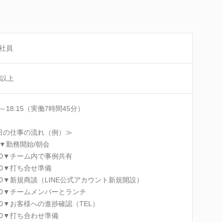
社員
名以上
0～18:15（実働7時間45分）
日の仕事の流れ（例）≫
30▼勤務開始/朝会
:00▼チーム内で事例共有
:30▼打ち合せ準備
:00▼新規商談（LINE公式アカウント新規開設）
:00▼チームメンバーとランチ
:00▼お客様への進捗確認（TEL）
:00▼打ち合わせ準備