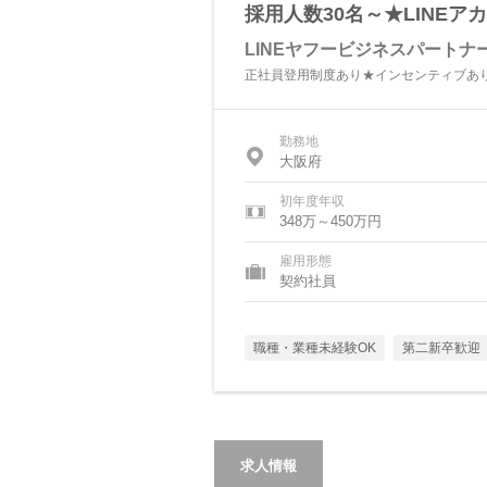
採用人数30名～★LINE
LINEヤフービジネスパートナ
正社員登用制度あり★インセンティブあり
勤務地
大阪府
初年度年収
348万～450万円
雇用形態
契約社員
職種・業種未経験OK
第二新卒歓迎
求人情報