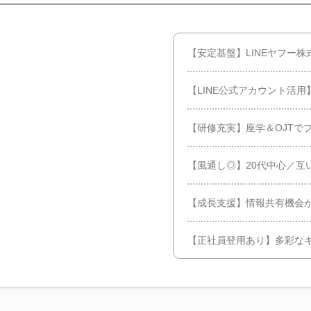
【安定基盤】LINEヤフー株
【LINE公式アカウント活
【研修充実】座学＆OJTで
【風通し◎】20代中心／互
【成長支援】情報共有機会
【正社員登用あり】多彩な