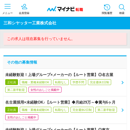
メニュー
会員登録
閲覧履歴
検索
三和シヤッター工業株式会社
この求人は現在募集を行っていません。
その他の募集情報
未経験歓迎！上場グループ×メーカーの【ルート営業】◎名古屋
正社員
職種・業種未経験OK
転勤なし
学歴不問
完全週休2日制
第二新卒歓迎
女性のおしごと掲載中
名古屋採用×未経験OK♪【ルート営業】◆月給29万～◆賞与6ヶ月
正社員
職種・業種未経験OK
転勤なし
完全週休2日制
第二新卒歓迎
女性のおしごと掲載中
未経験歓迎！上場グループ×メーカーの【ルート営業】◎東京