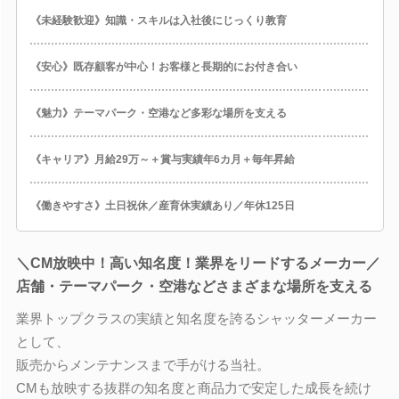
《未経験歓迎》知識・スキルは入社後にじっくり教育
《安心》既存顧客が中心！お客様と長期的にお付き合い
《魅力》テーマパーク・空港など多彩な場所を支える
《キャリア》月給29万～＋賞与実績年6カ月＋毎年昇給
《働きやすさ》土日祝休／産育休実績あり／年休125日
＼CM放映中！高い知名度！業界をリードするメーカー／
店舗・テーマパーク・空港などさまざまな場所を支える
業界トップクラスの実績と知名度を誇るシャッターメーカー
として、
販売からメンテナンスまで手がける当社。
CMも放映する抜群の知名度と商品力で安定した成長を続け