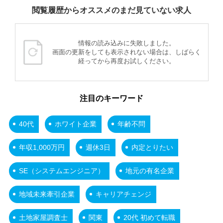
閲覧履歴からオススメのまだ見ていない求人
情報の読み込みに失敗しました。
画面の更新をしても表示されない場合は、しばらく
経ってから再度お試しください。
注目のキーワード
40代
ホワイト企業
年齢不問
年収1,000万円
週休3日
内定とりたい
SE（システムエンジニア）
地元の有名企業
地域未来牽引企業
キャリアチェンジ
土地家屋調査士
関東
20代 初めて転職