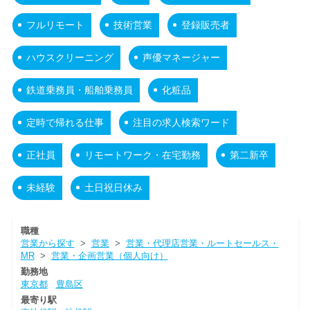
フルリモート
技術営業
登録販売者
ハウスクリーニング
声優マネージャー
鉄道乗務員・船舶乗務員
化粧品
定時で帰れる仕事
注目の求人検索ワード
正社員
リモートワーク・在宅勤務
第二新卒
未経験
土日祝日休み
職種
営業から探す
>
営業
>
営業・代理店営業・ルートセールス・
MR
>
営業・企画営業（個人向け）
勤務地
東京都
豊島区
最寄り駅