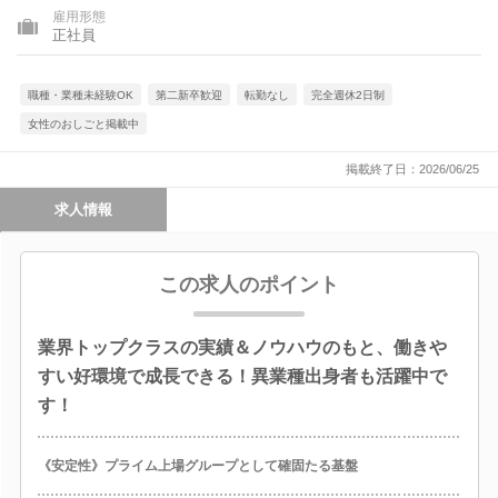
雇用形態
正社員
職種・業種未経験OK
第二新卒歓迎
転勤なし
完全週休2日制
女性のおしごと掲載中
掲載終了日：2026/06/25
求人情報
この求人のポイント
業界トップクラスの実績＆ノウハウのもと、働きや
すい好環境で成長できる！異業種出身者も活躍中で
す！
《安定性》プライム上場グループとして確固たる基盤