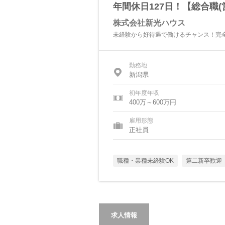
年間休日127日！【総合職(
株式会社新光ハウス
未経験から好待遇で働けるチャンス！完全
勤務地
新潟県
初年度年収
400万～600万円
雇用形態
正社員
職種・業種未経験OK
第二新卒歓迎
求人情報