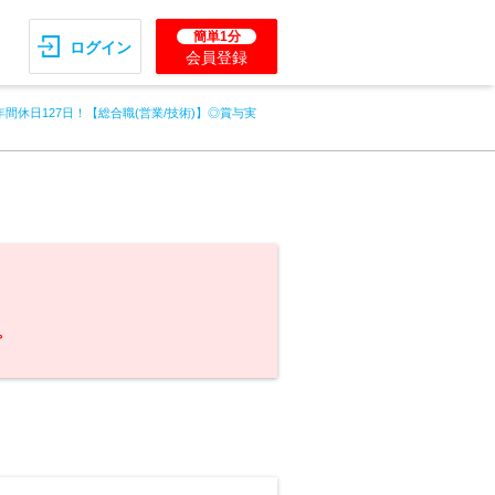
簡単1分
ログイン
会員登録
年間休日127日！【総合職(営業/技術)】◎賞与実
。