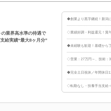
◆創業より黒字継続！新潟
◇業績好調・利益還元！賞
円～の業界高水準の待遇で
支給実績“最大8ヶ月分”
◆未経験も歓迎！基礎から
◇営業：27万円～、技術：
◆完全土日祝休／年間休日12
◇転勤なし・扶養手当支給