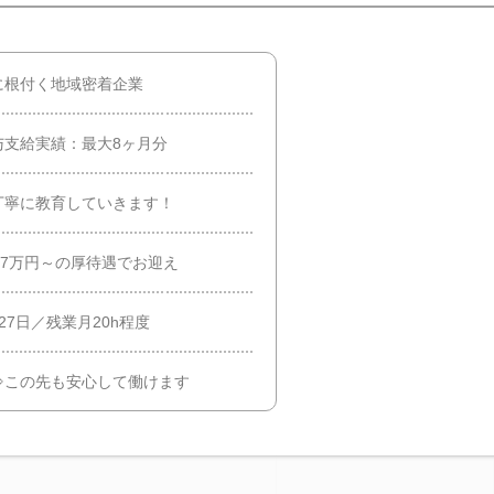
に根付く地域密着企業
与支給実績：最大8ヶ月分
丁寧に教育していきます！
37万円～の厚待遇でお迎え
7日／残業月20h程度
⇒この先も安心して働けます