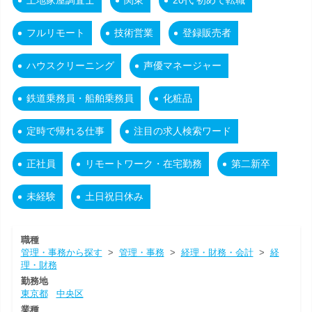
土地家屋調査士
関東
20代 初めて転職
フルリモート
技術営業
登録販売者
ハウスクリーニング
声優マネージャー
鉄道乗務員・船舶乗務員
化粧品
定時で帰れる仕事
注目の求人検索ワード
正社員
リモートワーク・在宅勤務
第二新卒
未経験
土日祝日休み
職種
管理・事務から探す
>
管理・事務
>
経理・財務・会計
>
経
理・財務
勤務地
東京都
中央区
業種