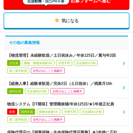
応募フォームへ進む
志望動機・自己PR不要
気になる
その他の募集情報
【物流管理】未経験歓迎／土日祝休み／年休125日／賞与年2回
正社員
職種・業種未経験OK
学歴不問
完全週休2日制
第二新卒歓迎
女性のおしごと掲載中
【総務人事】経験者歓迎／完休2日（土日祝休）／残業月10h
契約社員
完全週休2日制
女性のおしごと掲載中
物流システム【IT開発】管理職候補/年休125日/★1年後正社員
新着
契約社員
業種未経験OK
学歴不問
完全週休2日制
第二新卒歓迎
女性のおしごと掲載中
保険代理店の【損害保険・生命保険代理店業務】★1年後に正社