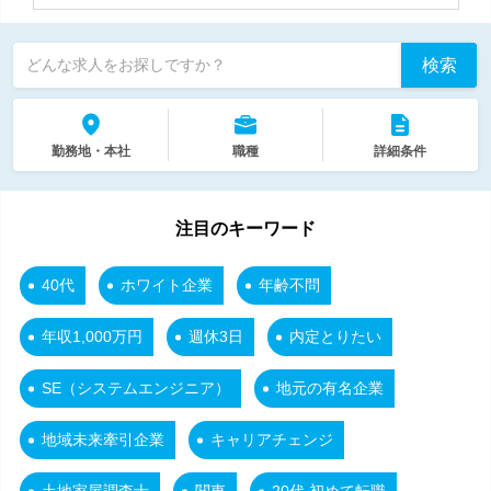
検索
どんな求人をお探しですか？
勤務地・本社
職種
詳細条件
注目のキーワード
40代
ホワイト企業
年齢不問
年収1,000万円
週休3日
内定とりたい
SE（システムエンジニア）
地元の有名企業
地域未来牽引企業
キャリアチェンジ