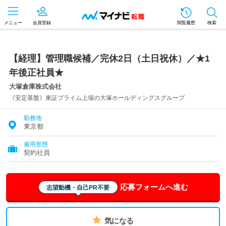
メニュー
会員登録
閲覧履歴
検索
【経理】管理職候補／完休2日（土日祝休）／★1
年後正社員★
大塚倉庫株式会社
《安定基盤》東証プライム上場の大塚ホールディングスグループ
勤務地
東京都
雇用形態
契約社員
応募フォームへ進む
志望動機・自己PR不要
気になる