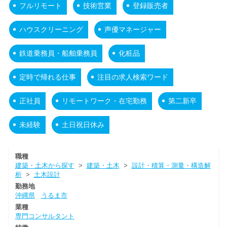
フルリモート
技術営業
登録販売者
ハウスクリーニング
声優マネージャー
鉄道乗務員・船舶乗務員
化粧品
定時で帰れる仕事
注目の求人検索ワード
正社員
リモートワーク・在宅勤務
第二新卒
未経験
土日祝日休み
職種
建築・土木から探す
>
建築・土木
>
設計・積算・測量・構造解
析
>
土木設計
勤務地
沖縄県
うるま市
業種
専門コンサルタント