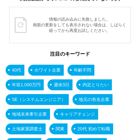
情報の読み込みに失敗しました。
画面の更新をしても表示されない場合は、しばらく
経ってから再度お試しください。
注目のキーワード
40代
ホワイト企業
年齢不問
年収1,000万円
週休3日
内定とりたい
SE（システムエンジニア）
地元の有名企業
地域未来牽引企業
キャリアチェンジ
土地家屋調査士
関東
20代 初めて転職