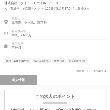
株式会社ミライト・モバイル・イースト
＼「育成枠」で採用中／ #年休125日 #残業月17.5h #土日祝休み
勤務地
北海道、栃木県、東京都
初年度年収
400万～610万円
雇用形態
正社員
職種・業種未経験OK
第二新卒歓迎
学歴不問
完全週休2日制
掲載終了日：2026/06/04
求人情報
この求人のポイント