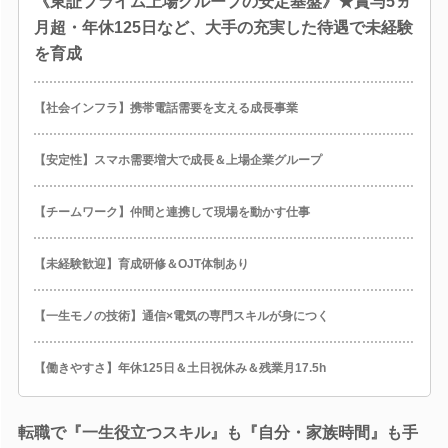
《東証プライム上場グループの安定基盤》★賞与5ヵ
月超・年休125日など、大手の充実した待遇で未経験
を育成
【社会インフラ】携帯電話需要を支える成長事業
【安定性】スマホ需要増大で成長＆上場企業グループ
【チームワーク】仲間と連携して現場を動かす仕事
【未経験歓迎】育成研修＆OJT体制あり
【一生モノの技術】通信×電気の専門スキルが身につく
【働きやすさ】年休125日＆土日祝休み＆残業月17.5h
転職で『一生役立つスキル』も『自分・家族時間』も手