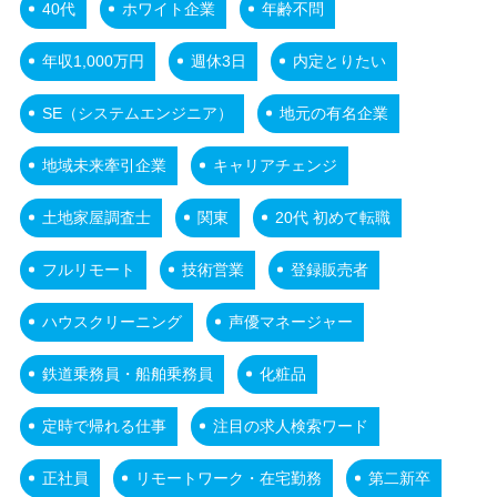
40代
ホワイト企業
年齢不問
年収1,000万円
週休3日
内定とりたい
SE（システムエンジニア）
地元の有名企業
地域未来牽引企業
キャリアチェンジ
土地家屋調査士
関東
20代 初めて転職
フルリモート
技術営業
登録販売者
ハウスクリーニング
声優マネージャー
鉄道乗務員・船舶乗務員
化粧品
定時で帰れる仕事
注目の求人検索ワード
正社員
リモートワーク・在宅勤務
第二新卒