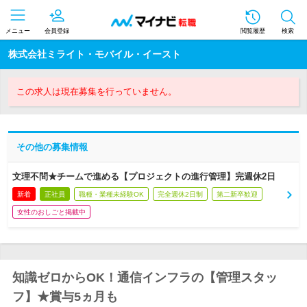
メニュー
会員登録
閲覧履歴
検索
株式会社ミライト・モバイル・イースト
この求人は現在募集を行っていません。
その他の募集情報
文理不問★チームで進める【プロジェクトの進行管理】完週休2日
新着
正社員
職種・業種未経験OK
完全週休2日制
第二新卒歓迎
女性のおしごと掲載中
知識ゼロからOK！通信インフラの【管理スタッ
フ】★賞与5ヵ月も