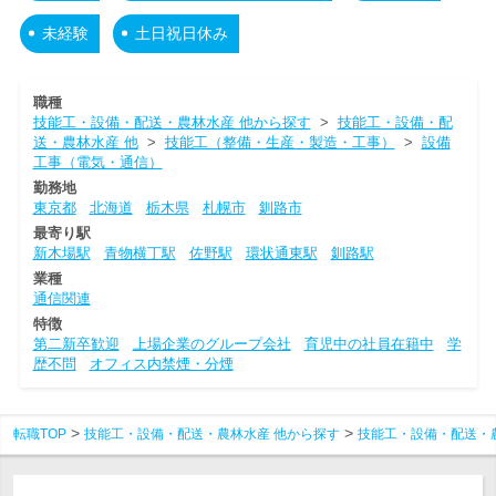
未経験
土日祝日休み
職種
技能工・設備・配送・農林水産 他から探す
>
技能工・設備・配
送・農林水産 他
>
技能工（整備・生産・製造・工事）
>
設備
工事（電気・通信）
勤務地
東京都
北海道
栃木県
札幌市
釧路市
最寄り駅
新木場駅
青物横丁駅
佐野駅
環状通東駅
釧路駅
業種
通信関連
特徴
第二新卒歓迎
上場企業のグループ会社
育児中の社員在籍中
学
歴不問
オフィス内禁煙・分煙
転職TOP
技能工・設備・配送・農林水産 他から探す
技能工・設備・配送・