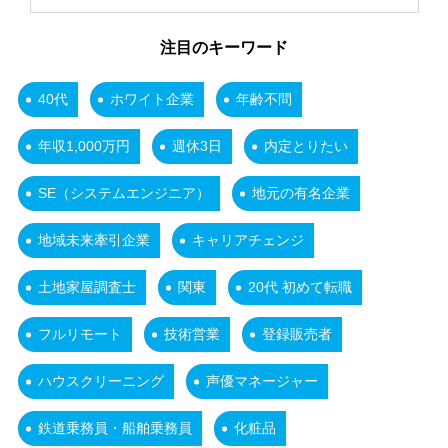
注目のキーワード
40代
ホワイト企業
年齢不問
年収1,000万円
週休3日
内定とりたい
SE（システムエンジニア）
地元の有名企業
地域未来牽引企業
キャリアチェンジ
土地家屋調査士
関東
20代 初めて転職
フルリモート
技術営業
登録販売者
ハウスクリーニング
声優マネージャー
鉄道乗務員・船舶乗務員
化粧品