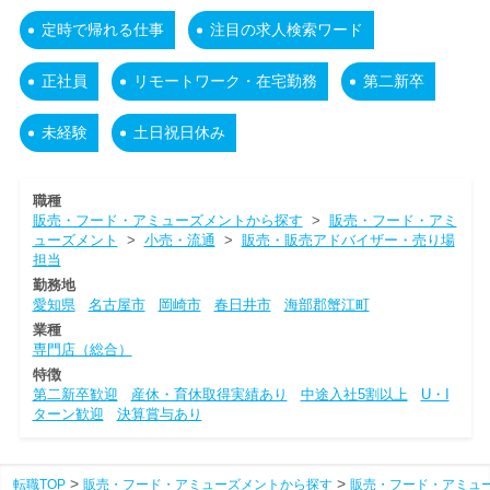
定時で帰れる仕事
注目の求人検索ワード
正社員
リモートワーク・在宅勤務
第二新卒
未経験
土日祝日休み
職種
販売・フード・アミューズメントから探す
>
販売・フード・アミ
ューズメント
>
小売・流通
>
販売・販売アドバイザー・売り場
担当
勤務地
愛知県
名古屋市
岡崎市
春日井市
海部郡蟹江町
業種
専門店（総合）
特徴
第二新卒歓迎
産休・育休取得実績あり
中途入社5割以上
U・I
ターン歓迎
決算賞与あり
転職TOP
販売・フード・アミューズメントから探す
販売・フード・アミュ