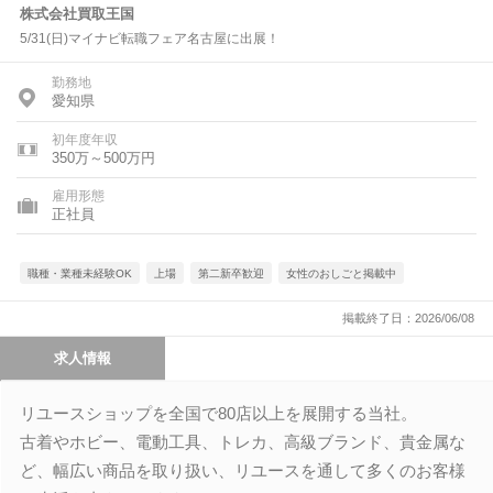
株式会社買取王国
5/31(日)マイナビ転職フェア名古屋に出展！
勤務地
愛知県
初年度年収
350万～500万円
雇用形態
正社員
職種・業種未経験OK
上場
第二新卒歓迎
女性のおしごと掲載中
掲載終了日：2026/06/08
求人情報
リユースショップを全国で80店以上を展開する当社。
古着やホビー、電動工具、トレカ、高級ブランド、貴金属な
ど、幅広い商品を取り扱い、リユースを通して多くのお客様