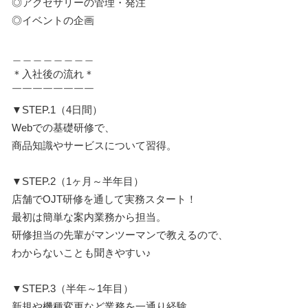
◎アクセサリーの管理・発注
◎イベントの企画
＿＿＿＿＿＿＿＿
＊入社後の流れ＊
￣￣￣￣￣￣￣￣
▼STEP.1（4日間）
Webでの基礎研修で、
商品知識やサービスについて習得。
▼STEP.2（1ヶ月～半年目）
店舗でOJT研修を通して実務スタート！
最初は簡単な案内業務から担当。
研修担当の先輩がマンツーマンで教えるので、
わからないことも聞きやすい♪
▼STEP.3（半年～1年目）
新規や機種変更など業務を一通り経験。