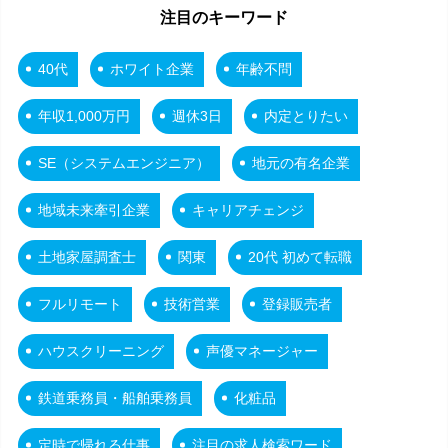
注目のキーワード
40代
ホワイト企業
年齢不問
年収1,000万円
週休3日
内定とりたい
SE（システムエンジニア）
地元の有名企業
地域未来牽引企業
キャリアチェンジ
土地家屋調査士
関東
20代 初めて転職
フルリモート
技術営業
登録販売者
ハウスクリーニング
声優マネージャー
鉄道乗務員・船舶乗務員
化粧品
定時で帰れる仕事
注目の求人検索ワード