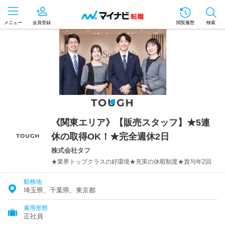
メニュー
会員登録
閲覧履歴
検索
《関東エリア》【販売スタッフ】★5連
休の取得OK！★完全週休2日
株式会社タフ
★業界トップクラスの好環境★充実の休暇制度★賞与年2回
勤務地
埼玉県、千葉県、東京都
雇用形態
正社員