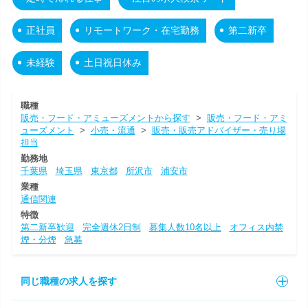
正社員
リモートワーク・在宅勤務
第二新卒
未経験
土日祝日休み
職種
販売・フード・アミューズメントから探す
>
販売・フード・アミ
ューズメント
>
小売・流通
>
販売・販売アドバイザー・売り場
担当
勤務地
千葉県
埼玉県
東京都
所沢市
浦安市
業種
通信関連
特徴
第二新卒歓迎
完全週休2日制
募集人数10名以上
オフィス内禁
煙・分煙
急募
同じ職種の求人を探す