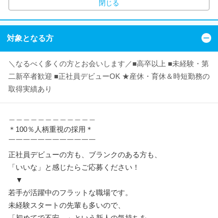
閉じる
対象となる方
＼なるべく多くの方とお会いします／■高卒以上 ■未経験・第
二新卒者歓迎 ■正社員デビューOK ★産休・育休＆時短勤務の
取得実績あり
＿＿＿＿＿＿＿＿＿＿＿＿
＊100％人柄重視の採用＊
￣￣￣￣￣￣￣￣￣￣￣￣
正社員デビューの方も、ブランクのある方も、
「いいな」と感じたらご応募ください！
▼
若手が活躍中のフラットな職場です。
未経験スタートの先輩も多いので、
「初めてで不安…」という新人の気持ちを