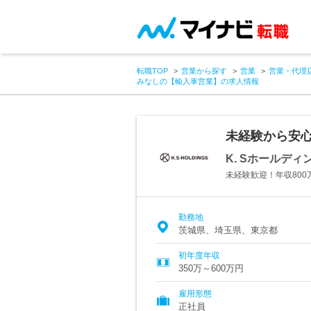
転職TOP
営業から探す
営業
営業・代理
みなしの【輸入車営業】の求人情報
未経験から安
K. Sホールデ
未経験歓迎！年収80
勤務地
茨城県、埼玉県、東京都
初年度年収
350万～600万円
雇用形態
正社員