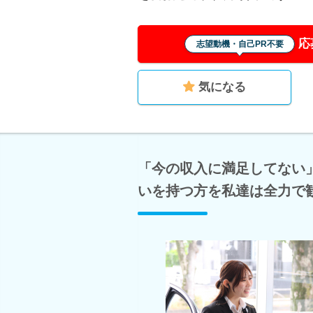
応
志望動機・自己PR不要
気になる
「今の収入に満足してない
いを持つ方を私達は全力で