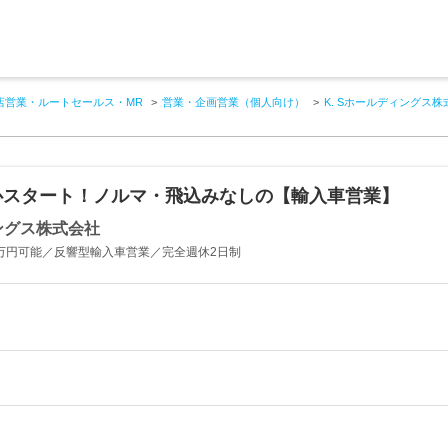
店営業・ルートセールス・MR
営業・企画営業（個人向け）
K. Sホールディングス株
心スタート！ノルマ・飛込みなしの【輸入車営業】
ィングス株式会社
0万円可能／反響型輸入車営業／完全週休2日制