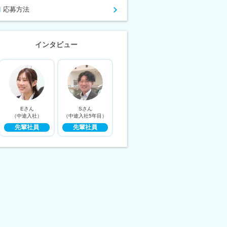
応募方法
インタビュー
Eさん
Sさん
（中途入社）
（中途入社5年目）
先輩社員
先輩社員