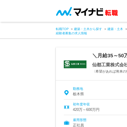
転職TOP
建築・土木から探す
建築・土木
経験者募集の求人情報
＼月給35～5
仙都工業株式会
〈希望があれば将来の
勤務地
栃木県
初年度年収
420万～600万円
雇用形態
正社員