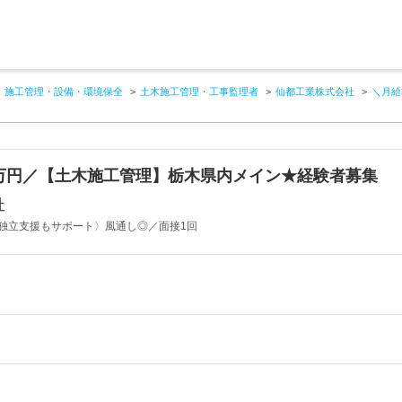
施工管理・設備・環境保全
土木施工管理・工事監理者
仙都工業株式会社
＼月給
0万円／【土木施工管理】栃木県内メイン★経験者募集
社
独立支援もサポート〉風通し◎／面接1回