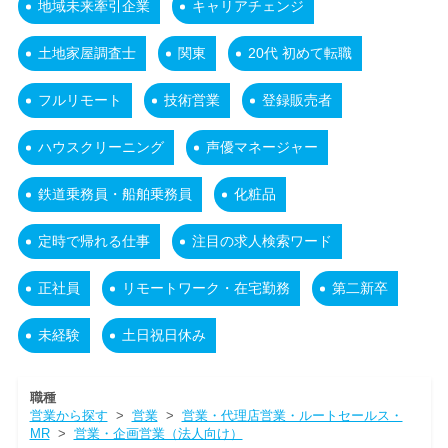
地域未来牽引企業
キャリアチェンジ
土地家屋調査士
関東
20代 初めて転職
フルリモート
技術営業
登録販売者
ハウスクリーニング
声優マネージャー
鉄道乗務員・船舶乗務員
化粧品
定時で帰れる仕事
注目の求人検索ワード
正社員
リモートワーク・在宅勤務
第二新卒
未経験
土日祝日休み
職種
営業から探す
>
営業
>
営業・代理店営業・ルートセールス・
MR
>
営業・企画営業（法人向け）