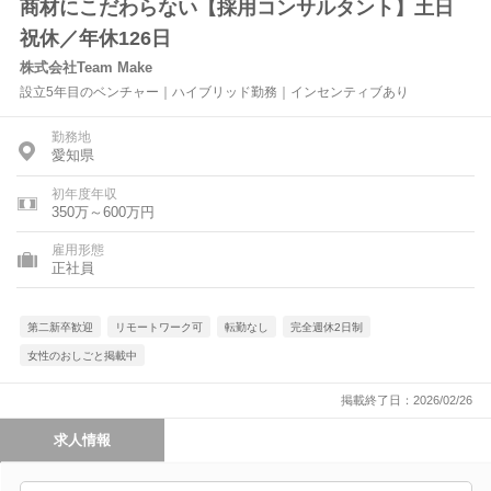
商材にこだわらない【採用コンサルタント】土日
祝休／年休126日
株式会社Team Make
設立5年目のベンチャー｜ハイブリッド勤務｜インセンティブあり
勤務地
愛知県
初年度年収
350万～600万円
雇用形態
正社員
第二新卒歓迎
リモートワーク可
転勤なし
完全週休2日制
女性のおしごと掲載中
掲載終了日：2026/02/26
求人情報