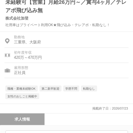
未経験可【営業】月給26万円～／賞与4ヶ月／テレ
アポ飛び込み無
株式会社加登
社用車はプライベート利用OK★飛び込み・テレアポ・転勤なし！
勤務地
三重県、大阪府
初年度年収
420万～470万円
雇用形態
正社員
職種・業種未経験OK
第二新卒歓迎
学歴不問
転勤なし
女性のおしごと掲載中
掲載終了日：2026/07/23
求人情報