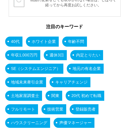
経ってから再度お試しください。
注目のキーワード
40代
ホワイト企業
年齢不問
年収1,000万円
週休3日
内定とりたい
SE（システムエンジニア）
地元の有名企業
地域未来牽引企業
キャリアチェンジ
土地家屋調査士
関東
20代 初めて転職
フルリモート
技術営業
登録販売者
ハウスクリーニング
声優マネージャー