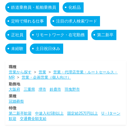
鉄道乗務員・船舶乗務員
化粧品
定時で帰れる仕事
注目の求人検索ワード
正社員
リモートワーク・在宅勤務
第二新卒
未経験
土日祝日休み
職種
営業から探す
>
営業
>
営業・代理店営業・ルートセールス・
MR
>
営業・企画営業（個人向け）
勤務地
大阪府
三重県
堺市
鈴鹿市
羽曳野市
業種
冠婚葬祭
特徴
第二新卒歓迎
中途入社5割以上
固定給25万円以上
U・Iターン
歓迎
交通費全額支給