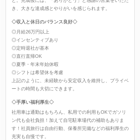
と。完成後には、「ありがとう」と感謝の言葉をいただ
き、大きな達成感とやりがいを感じられます。
◇収入と休日のバランス良好◇
◎月給26万円以上
◎インセンティブあり
◎定時退社が基本
◎直行直帰OK
◎夏季・年末年始休暇
◎シフトは希望休を考慮
上記のように、未経験から安定収入を維持し、プライベ
ートの時間も大切にできます。
◇手厚い福利厚生◇
社用車は通勤はもちろん、私用での利用もOKでガソリ
ン代も会社負担！加えて自宅駐車場代の補助もありま
す！社員旅行は自由行動、保養所完備などの福利厚生の
充実も自慢です。