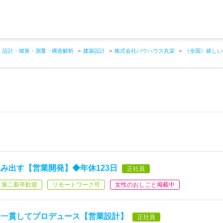
設計・積算・測量・構造解析
建築設計
株式会社バウハウス丸栄
《全国》嬉しい
み出す【営業開発】◆年休123日
正社員
第二新卒歓迎
リモートワーク可
女性のおしごと掲載中
を一貫してプロデュース【営業設計】
正社員