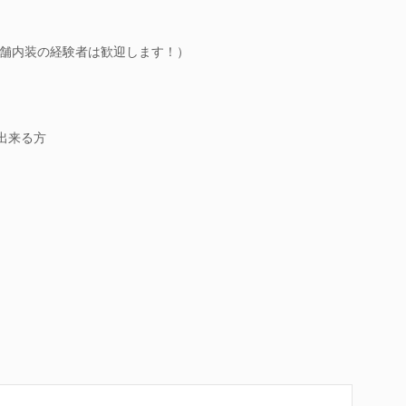
舗内装の経験者は歓迎します！）
が出来る方
）