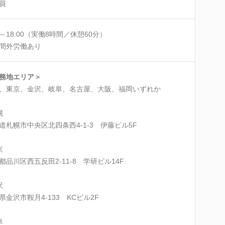
員
00～18:00（実働8時間／休憩60分）
間外労働あり
務地エリア＞
、東京、金沢、岐阜、名古屋、大阪、福岡いずれか
幌
道札幌市中央区北四条西4-1-3 伊藤ビル5F
京
都品川区西五反田2-11-8 学研ビル14F
沢
県金沢市鞍月4-133 KCビル2F
阜