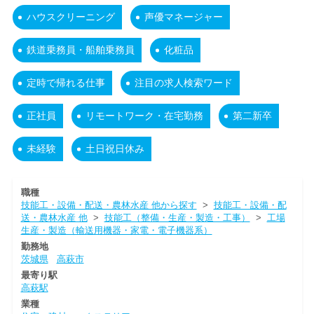
ハウスクリーニング
声優マネージャー
鉄道乗務員・船舶乗務員
化粧品
定時で帰れる仕事
注目の求人検索ワード
正社員
リモートワーク・在宅勤務
第二新卒
未経験
土日祝日休み
職種
技能工・設備・配送・農林水産 他から探す
>
技能工・設備・配
送・農林水産 他
>
技能工（整備・生産・製造・工事）
>
工場
生産・製造（輸送用機器・家電・電子機器系）
勤務地
茨城県
高萩市
最寄り駅
高萩駅
業種