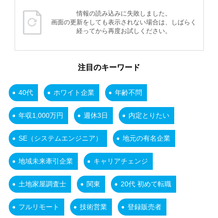
情報の読み込みに失敗しました。
画面の更新をしても表示されない場合は、しばらく
経ってから再度お試しください。
注目のキーワード
40代
ホワイト企業
年齢不問
年収1,000万円
週休3日
内定とりたい
SE（システムエンジニア）
地元の有名企業
地域未来牽引企業
キャリアチェンジ
土地家屋調査士
関東
20代 初めて転職
フルリモート
技術営業
登録販売者