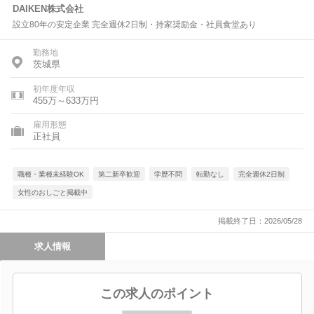
DAIKEN株式会社
設立80年の安定企業 完全週休2日制・持家奨励金・社員食堂あり
勤務地
茨城県
初年度年収
455万～633万円
雇用形態
正社員
職種・業種未経験OK
第二新卒歓迎
学歴不問
転勤なし
完全週休2日制
女性のおしごと掲載中
掲載終了日：2026/05/28
求人情報
この求人のポイント