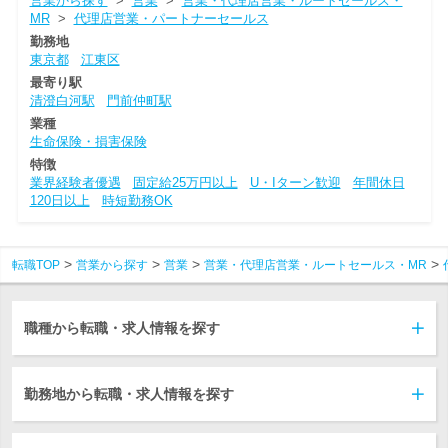
営業から探す
>
営業
>
営業・代理店営業・ルートセールス・
MR
>
代理店営業・パートナーセールス
勤務地
東京都
江東区
最寄り駅
清澄白河駅
門前仲町駅
業種
生命保険・損害保険
特徴
業界経験者優遇
固定給25万円以上
U・Iターン歓迎
年間休日
120日以上
時短勤務OK
転職TOP
営業から探す
営業
営業・代理店営業・ルートセールス・MR
職種から転職・求人情報を探す
勤務地から転職・求人情報を探す