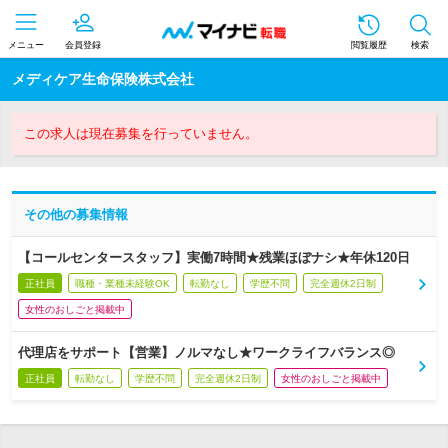
メニュー
会員登録
閲覧履歴
検索
メディケア生命保険株式会社
この求人は現在募集を行っていません。
その他の募集情報
【コールセンタースタッフ】実働7時間★残業ほぼナシ★年休120日
正社員
職種・業種未経験OK
転勤なし
学歴不問
完全週休2日制
女性のおしごと掲載中
代理店をサポート【営業】ノルマなし★ワークライフバランス◎
正社員
転勤なし
学歴不問
完全週休2日制
女性のおしごと掲載中