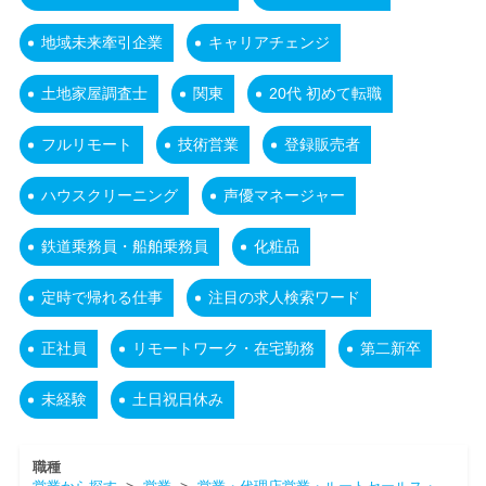
地域未来牽引企業
キャリアチェンジ
土地家屋調査士
関東
20代 初めて転職
フルリモート
技術営業
登録販売者
ハウスクリーニング
声優マネージャー
鉄道乗務員・船舶乗務員
化粧品
定時で帰れる仕事
注目の求人検索ワード
正社員
リモートワーク・在宅勤務
第二新卒
未経験
土日祝日休み
職種