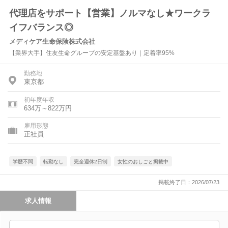
代理店をサポート【営業】ノルマなし★ワークラ
イフバランス◎
メディケア生命保険株式会社
【業界大手】住友生命グループの安定基盤あり｜定着率95%
勤務地
東京都
初年度年収
634万～822万円
雇用形態
正社員
学歴不問
転勤なし
完全週休2日制
女性のおしごと掲載中
掲載終了日：2026/07/23
求人情報