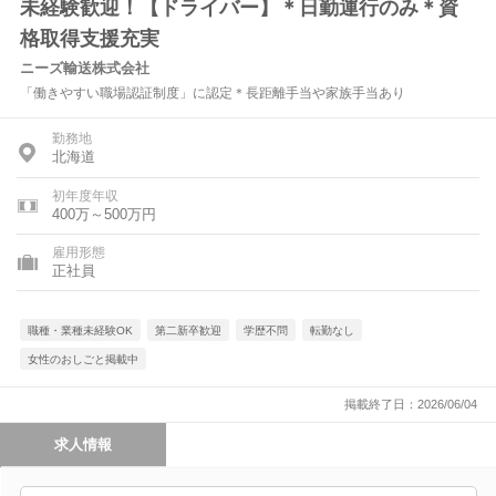
未経験歓迎！【ドライバー】＊日勤運行のみ＊資
格取得支援充実
ニーズ輸送株式会社
「働きやすい職場認証制度」に認定＊長距離手当や家族手当あり
勤務地
北海道
初年度年収
400万～500万円
雇用形態
正社員
職種・業種未経験OK
第二新卒歓迎
学歴不問
転勤なし
女性のおしごと掲載中
掲載終了日：2026/06/04
求人情報