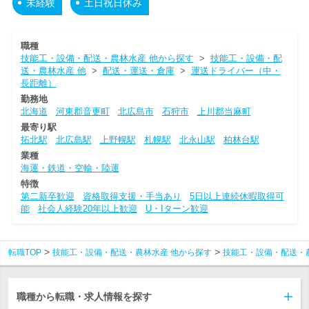
未経験
土日祝日休み
職種
技能工・設備・配送・農林水産 他から探す
>
技能工・設備・配
送・農林水産 他
>
配送・運送・倉庫
>
運送ドライバー（中・
長距離）
勤務地
北海道
河東郡音更町
北広島市
石狩市
上川郡当麻町
最寄り駅
拓北駅
北広島駅
上野幌駅
札幌駅
北永山駅
柏林台駅
業種
海運・鉄道・空輸・陸運
特徴
第二新卒歓迎
資格取得支援・手当あり
5日以上連続休暇取得可
能
社会人経験20年以上歓迎
U・Iターン歓迎
転職TOP
技能工・設備・配送・農林水産 他から探す
技能工・設備・配送・
職種から転職・求人情報を探す