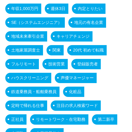
年収1,000万円
週休3日
内定とりたい
SE（システムエンジニア）
地元の有名企業
地域未来牽引企業
キャリアチェンジ
土地家屋調査士
関東
20代 初めて転職
フルリモート
技術営業
登録販売者
ハウスクリーニング
声優マネージャー
鉄道乗務員・船舶乗務員
化粧品
定時で帰れる仕事
注目の求人検索ワード
正社員
リモートワーク・在宅勤務
第二新卒