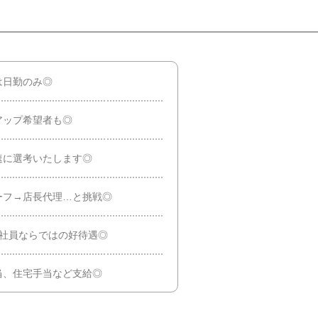
は日勤のみ◎
アップ希望者も◎
速に選考いたします◎
ーフ→店長代理…と挑戦◎
正社員ならではの好待遇◎
当、住宅手当など支給◎