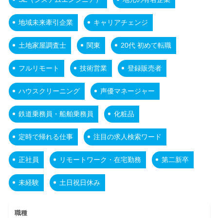
地域未来牽引企業
キャリアチェンジ
土地家屋調査士
関東
20代 初めて転職
フルリモート
技術営業
登録販売者
ハウスクリーニング
声優マネージャー
鉄道乗務員・船舶乗務員
化粧品
定時で帰れる仕事
注目の求人検索ワード
正社員
リモートワーク・在宅勤務
第二新卒
未経験
土日祝日休み
職種