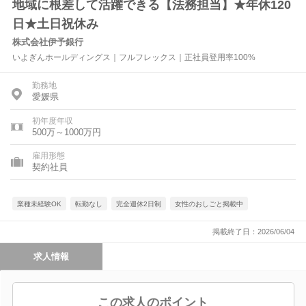
地域に根差して活躍できる【法務担当】★年休120
日★土日祝休み
株式会社伊予銀行
いよぎんホールディングス｜フルフレックス｜正社員登用率100%
勤務地
愛媛県
初年度年収
500万～1000万円
雇用形態
契約社員
業種未経験OK
転勤なし
完全週休2日制
女性のおしごと掲載中
掲載終了日：2026/06/04
求人情報
この求人のポイント