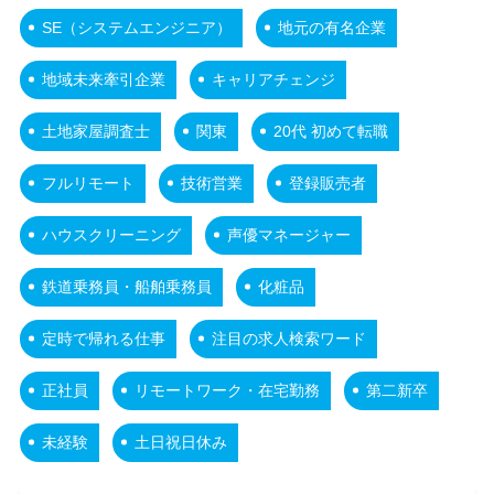
SE（システムエンジニア）
地元の有名企業
地域未来牽引企業
キャリアチェンジ
土地家屋調査士
関東
20代 初めて転職
フルリモート
技術営業
登録販売者
ハウスクリーニング
声優マネージャー
鉄道乗務員・船舶乗務員
化粧品
定時で帰れる仕事
注目の求人検索ワード
正社員
リモートワーク・在宅勤務
第二新卒
未経験
土日祝日休み