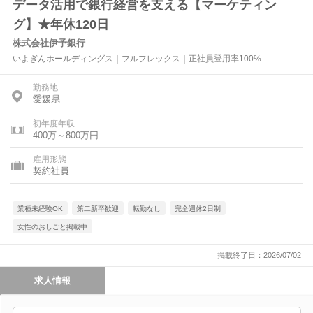
データ活用で銀行経営を支える【マーケティン
グ】★年休120日
株式会社伊予銀行
いよぎんホールディングス｜フルフレックス｜正社員登用率100%
勤務地
愛媛県
初年度年収
400万～800万円
雇用形態
契約社員
業種未経験OK
第二新卒歓迎
転勤なし
完全週休2日制
女性のおしごと掲載中
掲載終了日：2026/07/02
求人情報