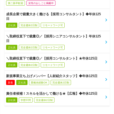
第二新卒歓迎
女性のおしごと掲載中
成長企業で裁量大きく働ける【採用コンサルタント】◆年休125
日
正社員
完全週休2日制
リモートワーク可
＼取締役直下で裁量◎／【採用シニアコンサルタント】年休125
日
正社員
完全週休2日制
リモートワーク可
＼取締役直下で裁量◎／【採用コンサルタント】★年休125日
正社員
完全週休2日制
リモートワーク可
新規事業立ち上げメンバー【人材紹介スタッフ】◆年休125日
新着
正社員
業種未経験OK
完全週休2日制
責任者候補！スキルを活かして働ける★【広報】◆年休125日
正社員
学歴不問
完全週休2日制