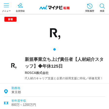
メニュー
会員登録
閲覧履歴
検索
新着
新規事業立ち上げ責任者【人材紹介スタ
ッフ】◆年休125日
ROSCA株式会社
IT人材のキャリア支援と企業の採用支援に特化／研修充実！
勤務地
東京都
初年度年収
800万～1200万円