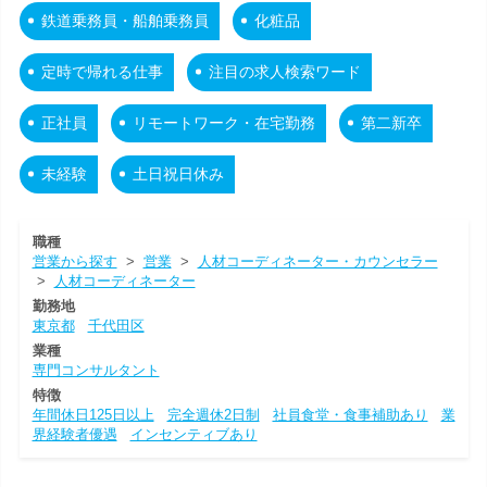
鉄道乗務員・船舶乗務員
化粧品
定時で帰れる仕事
注目の求人検索ワード
正社員
リモートワーク・在宅勤務
第二新卒
未経験
土日祝日休み
職種
営業から探す
>
営業
>
人材コーディネーター・カウンセラー
>
人材コーディネーター
勤務地
東京都
千代田区
業種
専門コンサルタント
特徴
年間休日125日以上
完全週休2日制
社員食堂・食事補助あり
業
界経験者優遇
インセンティブあり