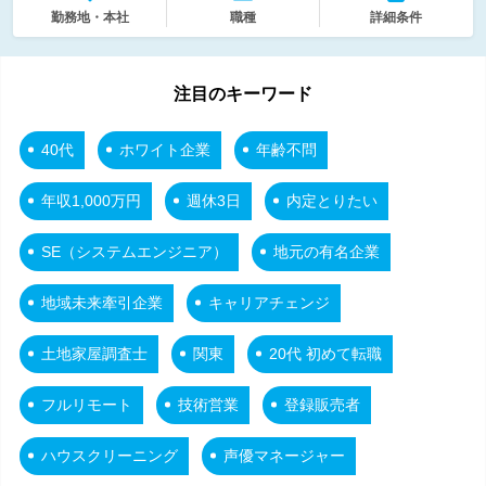
勤務地・本社
職種
詳細条件
注目のキーワード
40代
ホワイト企業
年齢不問
年収1,000万円
週休3日
内定とりたい
SE（システムエンジニア）
地元の有名企業
地域未来牽引企業
キャリアチェンジ
土地家屋調査士
関東
20代 初めて転職
フルリモート
技術営業
登録販売者
ハウスクリーニング
声優マネージャー