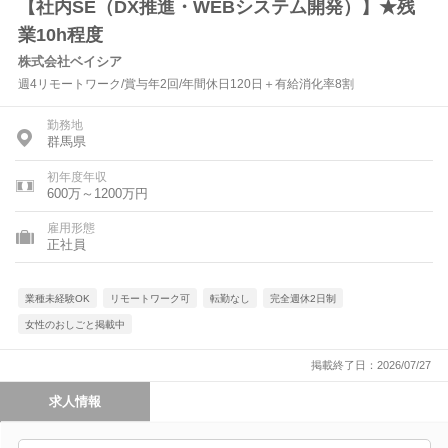
【社内SE（DX推進・WEBシステム開発）】★残
業10h程度
株式会社ベイシア
週4リモートワーク/賞与年2回/年間休日120日＋有給消化率8割
勤務地
群馬県
初年度年収
600万～1200万円
雇用形態
正社員
業種未経験OK
リモートワーク可
転勤なし
完全週休2日制
女性のおしごと掲載中
掲載終了日：2026/07/27
求人情報