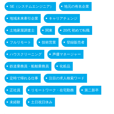
SE（システムエンジニア）
地元の有名企業
地域未来牽引企業
キャリアチェンジ
土地家屋調査士
関東
20代 初めて転職
フルリモート
技術営業
登録販売者
ハウスクリーニング
声優マネージャー
鉄道乗務員・船舶乗務員
化粧品
定時で帰れる仕事
注目の求人検索ワード
正社員
リモートワーク・在宅勤務
第二新卒
未経験
土日祝日休み