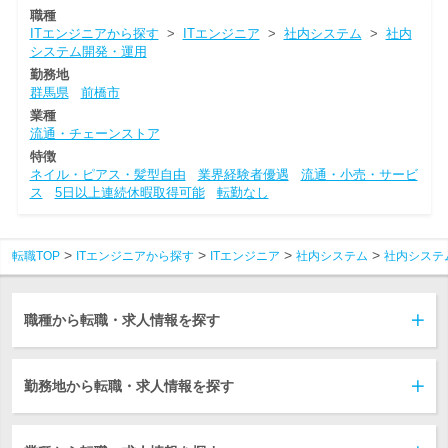
職種
ITエンジニアから探す
>
ITエンジニア
>
社内システム
>
社内
システム開発・運用
勤務地
群馬県
前橋市
業種
流通・チェーンストア
特徴
ネイル・ピアス・髪型自由
業界経験者優遇
流通・小売・サービ
ス
5日以上連続休暇取得可能
転勤なし
転職TOP
ITエンジニアから探す
ITエンジニア
社内システム
社内システ
職種から転職・求人情報を探す
勤務地から転職・求人情報を探す