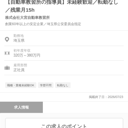
【自動車教習所の指導員】未経験歓迎／転勤なし
／残業月15h
株式会社大宮自動車教習所
創業60年以上の安定企業／埼玉県公安委員会指定
勤務地
埼玉県
初年度年収
320万～380万円
雇用形態
正社員
職種・業種未経験OK
学歴不問
転勤なし
掲載終了日：2026/07/23
求人情報
この求人のポイント