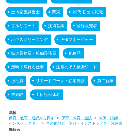
土地家屋調査士
関東
20代 初めて転職
フルリモート
技術営業
登録販売者
ハウスクリーニング
声優マネージャー
鉄道乗務員・船舶乗務員
化粧品
定時で帰れる仕事
注目の求人検索ワード
正社員
リモートワーク・在宅勤務
第二新卒
未経験
土日祝日休み
職種
保育・教育・通訳から探す
>
保育・教育・通訳
>
教師・講師・
インストラクター
>
その他教師・講師・インストラクター関連職
勤務地