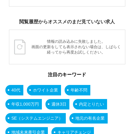
閲覧履歴からオススメのまだ見ていない求人
情報の読み込みに失敗しました。
画面の更新をしても表示されない場合は、しばらく
経ってから再度お試しください。
注目のキーワード
40代
ホワイト企業
年齢不問
年収1,000万円
週休3日
内定とりたい
SE（システムエンジニア）
地元の有名企業
地域未来牽引企業
キャリアチェンジ