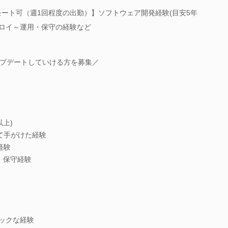
モート可（週1回程度の出勤）】ソフトウェア開発経験(目安5年
のデプロイ～運用・保守の経験など
プデートしていける方を募集／
以上)
て手がけた経験
経験
用・保守経験
タックな経験