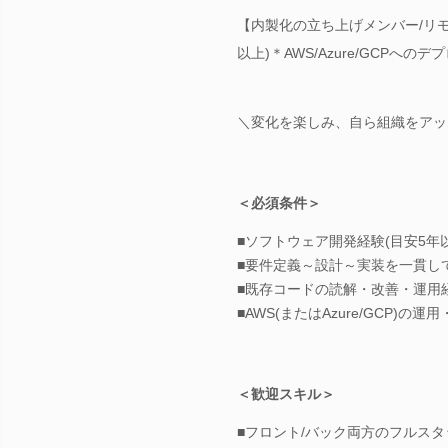
【内製化の立ち上げメンバー/リ
以上)＊AWS/Azure/GCPへ
＼変化を楽しみ、自ら組織をアッ
＜必須条件＞
■ソフトウェア開発経験(目安5年
■要件定義～設計～実装を一貫し
■既存コードの読解・改善・運用
■AWS(またはAzure/GCP)の運
＜歓迎スキル＞
■フロント/バック両方のフルス