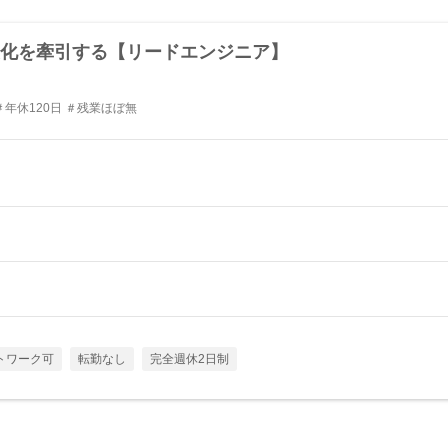
製化を牽引する【リードエンジニア】
＃年休120日 ＃残業ほぼ無
トワーク可
転勤なし
完全週休2日制