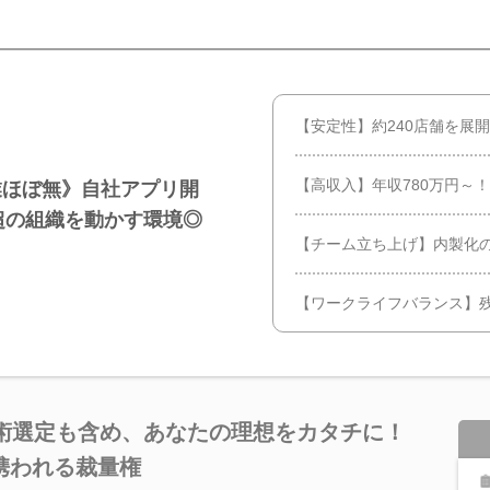
【安定性】約240店舗を展
【高収入】年収780万円～
業ほぼ無》自社アプリ開
名超の組織を動かす環境◎
【チーム立ち上げ】内製化
【ワークライフバランス】残
技術選定も含め、あなたの理想をカタチに！
携われる裁量権