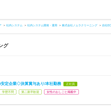
ア
社内システム
社内システム開発・運用
株式会社ノムラクリーニング
自社E
ング
の安定企業◇決算賞与あり/本社勤務
正社員
学歴不問
第二新卒歓迎
女性のおしごと掲載中