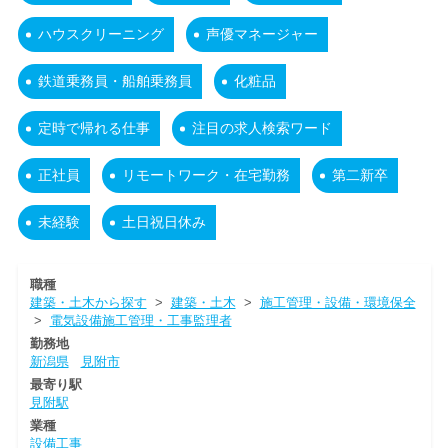
ハウスクリーニング
声優マネージャー
鉄道乗務員・船舶乗務員
化粧品
定時で帰れる仕事
注目の求人検索ワード
正社員
リモートワーク・在宅勤務
第二新卒
未経験
土日祝日休み
職種
建築・土木から探す
>
建築・土木
>
施工管理・設備・環境保全
>
電気設備施工管理・工事監理者
勤務地
新潟県
見附市
最寄り駅
見附駅
業種
設備工事