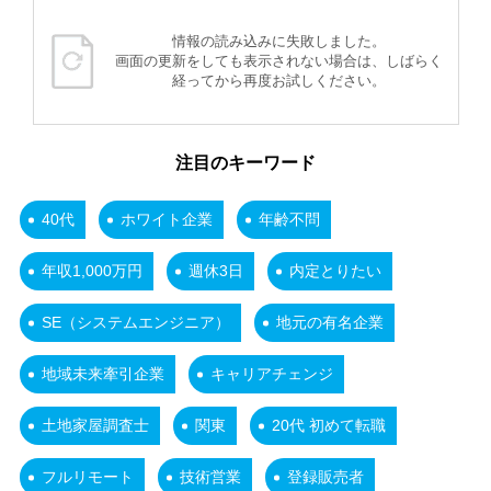
情報の読み込みに失敗しました。
画面の更新をしても表示されない場合は、しばらく
経ってから再度お試しください。
注目のキーワード
40代
ホワイト企業
年齢不問
年収1,000万円
週休3日
内定とりたい
SE（システムエンジニア）
地元の有名企業
地域未来牽引企業
キャリアチェンジ
土地家屋調査士
関東
20代 初めて転職
フルリモート
技術営業
登録販売者