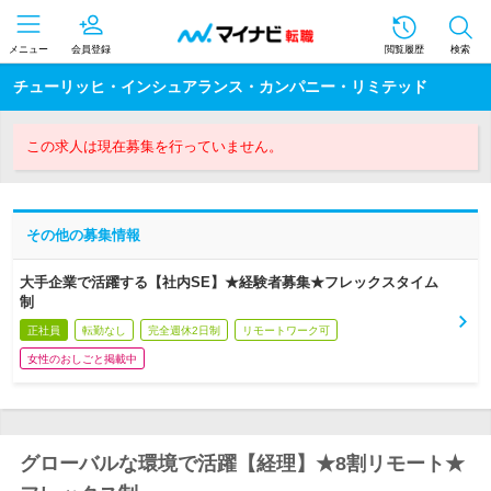
メニュー
会員登録
閲覧履歴
検索
チューリッヒ・インシュアランス・カンパニー・リミテッド
この求人は現在募集を行っていません。
その他の募集情報
大手企業で活躍する【社内SE】★経験者募集★フレックスタイム
制
正社員
転勤なし
完全週休2日制
リモートワーク可
女性のおしごと掲載中
グローバルな環境で活躍【経理】★8割リモート★