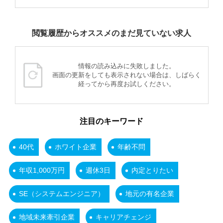
閲覧履歴からオススメのまだ見ていない求人
情報の読み込みに失敗しました。
画面の更新をしても表示されない場合は、しばらく
経ってから再度お試しください。
注目のキーワード
40代
ホワイト企業
年齢不問
年収1,000万円
週休3日
内定とりたい
SE（システムエンジニア）
地元の有名企業
地域未来牽引企業
キャリアチェンジ