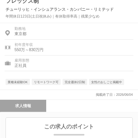
フレックス制
チューリッヒ・インシュアランス・カンパニー・リミテッド
年間休日123日(土日祝休み)｜有休取得率高｜残業少なめ
勤務地
東京都
初年度年収
550万～830万円
雇用形態
正社員
業種未経験OK
リモートワーク可
完全週休2日制
女性のおしごと掲載中
掲載終了日：2026/06/04
求人情報
この求人のポイント