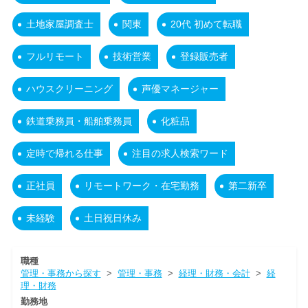
土地家屋調査士
関東
20代 初めて転職
フルリモート
技術営業
登録販売者
ハウスクリーニング
声優マネージャー
鉄道乗務員・船舶乗務員
化粧品
定時で帰れる仕事
注目の求人検索ワード
正社員
リモートワーク・在宅勤務
第二新卒
未経験
土日祝日休み
職種
管理・事務から探す
>
管理・事務
>
経理・財務・会計
>
経
理・財務
勤務地