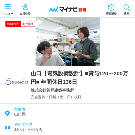
メニュー
会員登録
閲覧履歴
検索
締切間近
あと
3
日
山口【電気設備設計】■賞与120～200万
円■ 年間休日136日
株式会社笹戸建築事務所
完全週休２日制（土、日）祝日
勤務地
山口県
初年度年収
440万～680万円