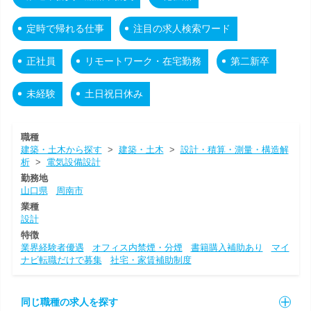
定時で帰れる仕事
注目の求人検索ワード
正社員
リモートワーク・在宅勤務
第二新卒
未経験
土日祝日休み
職種
建築・土木から探す
>
建築・土木
>
設計・積算・測量・構造解
析
>
電気設備設計
勤務地
山口県
周南市
業種
設計
特徴
業界経験者優遇
オフィス内禁煙・分煙
書籍購入補助あり
マイ
ナビ転職だけで募集
社宅・家賃補助制度
同じ職種の求人を探す