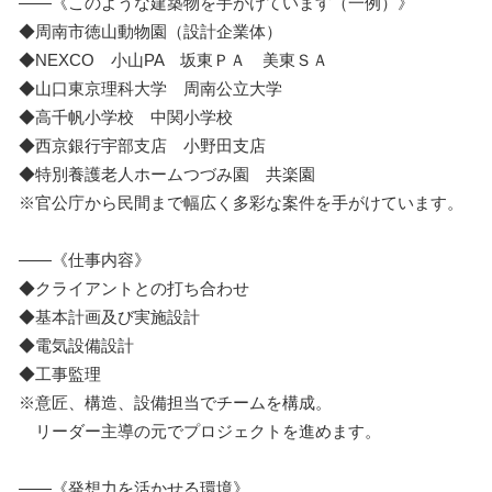
――《このような建築物を手がけています（一例）》
◆周南市徳山動物園（設計企業体）
◆NEXCO 小山PA 坂東ＰＡ 美東ＳＡ
◆山口東京理科大学 周南公立大学
◆高千帆小学校 中関小学校
◆西京銀行宇部支店 小野田支店
◆特別養護老人ホームつづみ園 共楽園
※官公庁から民間まで幅広く多彩な案件を手がけています。
――《仕事内容》
◆クライアントとの打ち合わせ
◆基本計画及び実施設計
◆電気設備設計
◆工事監理
※意匠、構造、設備担当でチームを構成。
リーダー主導の元でプロジェクトを進めます。
――《発想力を活かせる環境》