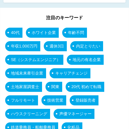
注目のキーワード
40代
ホワイト企業
年齢不問
年収1,000万円
週休3日
内定とりたい
SE（システムエンジニア）
地元の有名企業
地域未来牽引企業
キャリアチェンジ
土地家屋調査士
関東
20代 初めて転職
フルリモート
技術営業
登録販売者
ハウスクリーニング
声優マネージャー
鉄道乗務員・船舶乗務員
化粧品