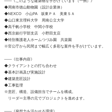
――《このような建築物を手がけています（一例）》
◆周南市徳山動物園（設計企業体）
◆NEXCO 小山PA 坂東ＰＡ 美東ＳＡ
◆山口東京理科大学 周南公立大学
◆高千帆小学校 中関小学校
◆西京銀行宇部支店 小野田支店
◆特別養護老人ホームつづみ園 共楽園
※官公庁から民間まで幅広く多彩な案件を手がけています。
――《仕事内容》
◆クライアントとの打ち合わせ
◆基本計画及び実施設計
◆建築意匠設計
◆工事監理
※意匠、構造、設備担当でチームを構成。
リーダー主導の元でプロジェクトを進めます。
――《発想力を活かせる環境》