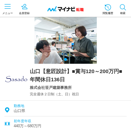
メニュー
会員登録
閲覧履歴
検索
山口【意匠設計】■賞与120～200万円■
年間休日136日
株式会社笹戸建築事務所
完全週休２日制（土、日）祝日
勤務地
山口県
初年度年収
440万～680万円