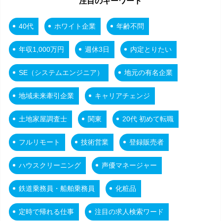
注目のキーワード
40代
ホワイト企業
年齢不問
年収1,000万円
週休3日
内定とりたい
SE（システムエンジニア）
地元の有名企業
地域未来牽引企業
キャリアチェンジ
土地家屋調査士
関東
20代 初めて転職
フルリモート
技術営業
登録販売者
ハウスクリーニング
声優マネージャー
鉄道乗務員・船舶乗務員
化粧品
定時で帰れる仕事
注目の求人検索ワード