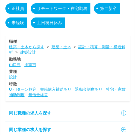
正社員
リモートワーク・在宅勤務
第二新卒
未経験
土日祝日休み
職種
建築・土木から探す
>
建築・土木
>
設計・積算・測量・構造解
析
>
建築設計
勤務地
山口県
周南市
業種
設計
特徴
U・Iターン歓迎
書籍購入補助あり
退職金制度あり
社宅・家賃
補助制度
無借金経営
同じ職種の求人を探す
同じ業種の求人を探す