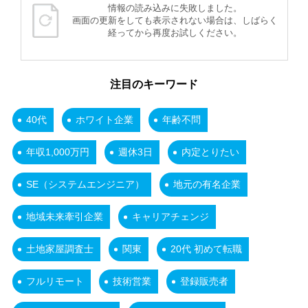
情報の読み込みに失敗しました。
画面の更新をしても表示されない場合は、しばらく
経ってから再度お試しください。
注目のキーワード
40代
ホワイト企業
年齢不問
年収1,000万円
週休3日
内定とりたい
SE（システムエンジニア）
地元の有名企業
地域未来牽引企業
キャリアチェンジ
土地家屋調査士
関東
20代 初めて転職
フルリモート
技術営業
登録販売者