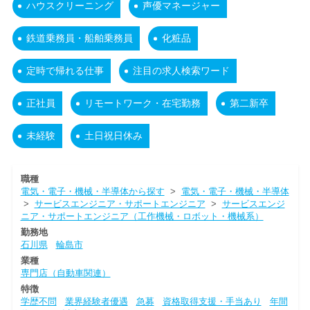
ハウスクリーニング
声優マネージャー
鉄道乗務員・船舶乗務員
化粧品
定時で帰れる仕事
注目の求人検索ワード
正社員
リモートワーク・在宅勤務
第二新卒
未経験
土日祝日休み
職種
電気・電子・機械・半導体から探す
>
電気・電子・機械・半導体
>
サービスエンジニア・サポートエンジニア
>
サービスエンジ
ニア・サポートエンジニア（工作機械・ロボット・機械系）
勤務地
石川県
輪島市
業種
専門店（自動車関連）
特徴
学歴不問
業界経験者優遇
急募
資格取得支援・手当あり
年間