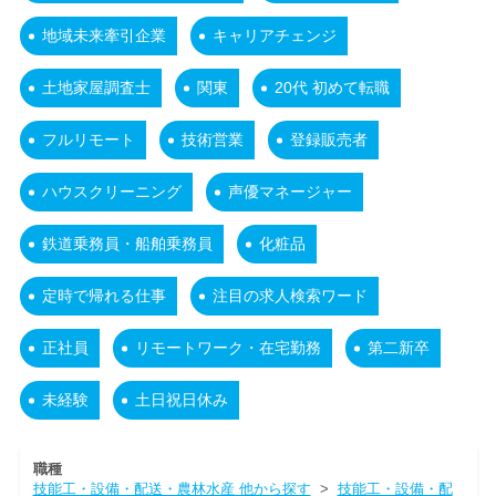
地域未来牽引企業
キャリアチェンジ
土地家屋調査士
関東
20代 初めて転職
フルリモート
技術営業
登録販売者
ハウスクリーニング
声優マネージャー
鉄道乗務員・船舶乗務員
化粧品
定時で帰れる仕事
注目の求人検索ワード
正社員
リモートワーク・在宅勤務
第二新卒
未経験
土日祝日休み
職種
技能工・設備・配送・農林水産 他から探す
>
技能工・設備・配