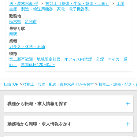
送・農林水産 他
>
技能工（整備・生産・製造・工事）
>
工場
生産・製造（輸送用機器・家電・電子機器系）
勤務地
栃木県
足利市
最寄り駅
県駅
業種
ガラス・化学・石油
特徴
第二新卒歓迎
地域限定社員
オフィス内禁煙・分煙
マイカー通
勤可
年間休日120日以上
転職TOP
技能工・設備・配送・農林水産 他から探す
技能工・設備・配送・
職種から転職・求人情報を探す
勤務地から転職・求人情報を探す