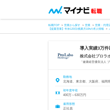
転職TOP
営業から探す
営業
営業・代理
【提案営業】年休120日/残業月10hの求人情報
導入実績3万件
株式会社プロラ
「健康経営優良法人 ブ
勤務地
北海道、東京都、大阪府、福岡
初年度年収
400万～630万円
雇用形態
正社員