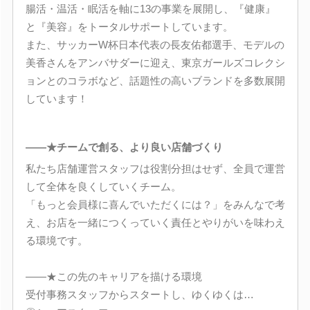
腸活・温活・眠活を軸に13の事業を展開し、『健康』
と『美容』をトータルサポートしています。
また、サッカーW杯日本代表の長友佑都選手、モデルの
美香さんをアンバサダーに迎え、東京ガールズコレクシ
ョンとのコラボなど、話題性の高いブランドを多数展開
しています！
――★チームで創る、より良い店舗づくり
私たち店舗運営スタッフは役割分担はせず、全員で運営
して全体を良くしていくチーム。
「もっと会員様に喜んでいただくには？」をみんなで考
え、お店を一緒につくっていく責任とやりがいを味わえ
る環境です。
――★この先のキャリアを描ける環境
受付事務スタッフからスタートし、ゆくゆくは…