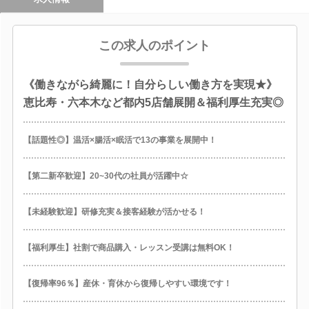
この求人のポイント
《働きながら綺麗に！自分らしい働き方を実現★》
恵比寿・六本木など都内5店舗展開＆福利厚生充実◎
【話題性◎】温活×腸活×眠活で13の事業を展開中！
【第二新卒歓迎】20~30代の社員が活躍中☆
【未経験歓迎】研修充実＆接客経験が活かせる！
【福利厚生】社割で商品購入・レッスン受講は無料OK！
【復帰率96％】産休・育休から復帰しやすい環境です！