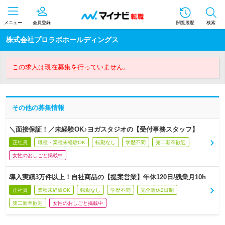
メニュー
会員登録
閲覧履歴
検索
株式会社プロラボホールディングス
この求人は現在募集を行っていません。
その他の募集情報
＼面接保証！／未経験OK♪ヨガスタジオの【受付事務スタッフ】
正社員
職種・業種未経験OK
転勤なし
学歴不問
第二新卒歓迎
女性のおしごと掲載中
導入実績3万件以上！自社商品の【提案営業】年休120日/残業月10h
正社員
業種未経験OK
転勤なし
学歴不問
完全週休2日制
第二新卒歓迎
女性のおしごと掲載中