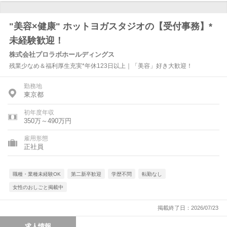
"美容×健康" ホットヨガスタジオの【受付事務】*
未経験歓迎！
株式会社プロラボホールディングス
残業少なめ＆福利厚生充実*年休123日以上｜「美容」好き大歓迎！
勤務地
東京都
初年度年収
350万～490万円
雇用形態
正社員
職種・業種未経験OK
第二新卒歓迎
学歴不問
転勤なし
女性のおしごと掲載中
掲載終了日：2026/07/23
求人情報