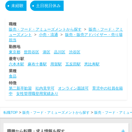
未経験
土日祝日休み
職種
販売・フード・アミューズメントから探す
>
販売・フード・アミ
ューズメント
>
小売・流通
>
販売・販売アドバイザー・売り場
担当
勤務地
東京都
世田谷区
港区
品川区
渋谷区
最寄り駅
六本木駅
麻布十番駅
用賀駅
五反田駅
恵比寿駅
業種
食品
特徴
第二新卒歓迎
社内見学可
オンライン面談可
育児中の社員在籍
中
女性管理職登用実績あり
転職TOP
販売・フード・アミューズメントから探す
販売・フード・アミュ
職種から転職・求人情報を探す