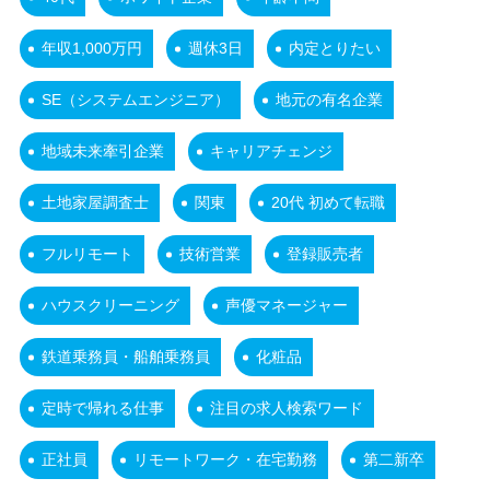
年収1,000万円
週休3日
内定とりたい
SE（システムエンジニア）
地元の有名企業
地域未来牽引企業
キャリアチェンジ
土地家屋調査士
関東
20代 初めて転職
フルリモート
技術営業
登録販売者
ハウスクリーニング
声優マネージャー
鉄道乗務員・船舶乗務員
化粧品
定時で帰れる仕事
注目の求人検索ワード
正社員
リモートワーク・在宅勤務
第二新卒