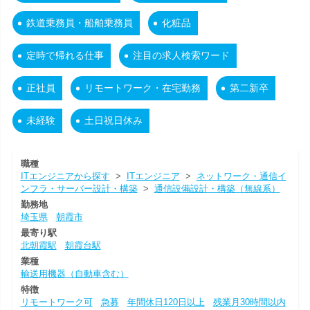
鉄道乗務員・船舶乗務員
化粧品
定時で帰れる仕事
注目の求人検索ワード
正社員
リモートワーク・在宅勤務
第二新卒
未経験
土日祝日休み
職種
ITエンジニアから探す
>
ITエンジニア
>
ネットワーク・通信イ
ンフラ・サーバー設計・構築
>
通信設備設計・構築（無線系）
勤務地
埼玉県
朝霞市
最寄り駅
北朝霞駅
朝霞台駅
業種
輸送用機器（自動車含む）
特徴
リモートワーク可
急募
年間休日120日以上
残業月30時間以内