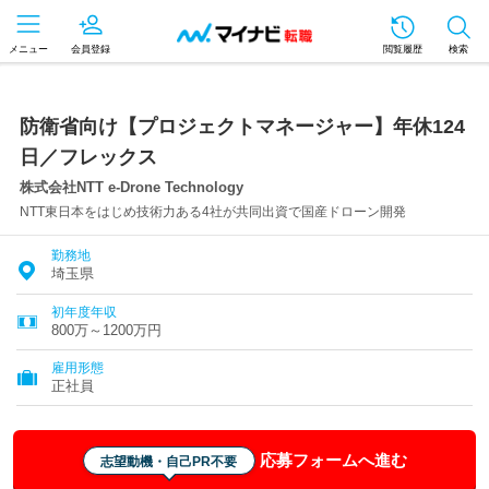
メニュー
会員登録
閲覧履歴
検索
防衛省向け【プロジェクトマネージャー】年休124
日／フレックス
株式会社NTT e-Drone Technology
NTT東日本をはじめ技術力ある4社が共同出資で国産ドローン開発
勤務地
埼玉県
初年度年収
800万～1200万円
雇用形態
正社員
応募フォームへ進む
志望動機・自己PR不要