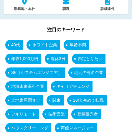
勤務地・本社
職種
詳細条件
注目のキーワード
40代
ホワイト企業
年齢不問
年収1,000万円
週休3日
内定とりたい
SE（システムエンジニア）
地元の有名企業
地域未来牽引企業
キャリアチェンジ
土地家屋調査士
関東
20代 初めて転職
フルリモート
技術営業
登録販売者
ハウスクリーニング
声優マネージャー