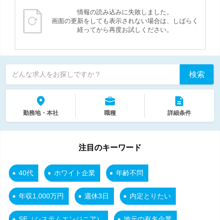
情報の読み込みに失敗しました。
画面の更新をしても表示されない場合は、しばらく
経ってから再度お試しください。
検索
どんな求人をお探しですか？
勤務地・本社
職種
詳細条件
注目のキーワード
40代
ホワイト企業
年齢不問
年収1,000万円
週休3日
内定とりたい
SE（システムエンジニア）
地元の有名企業