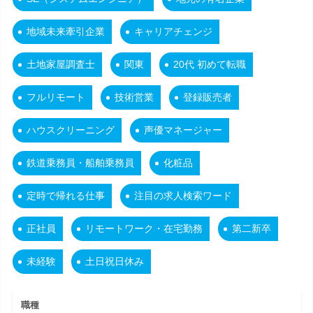
地域未来牽引企業
キャリアチェンジ
土地家屋調査士
関東
20代 初めて転職
フルリモート
技術営業
登録販売者
ハウスクリーニング
声優マネージャー
鉄道乗務員・船舶乗務員
化粧品
定時で帰れる仕事
注目の求人検索ワード
正社員
リモートワーク・在宅勤務
第二新卒
未経験
土日祝日休み
職種