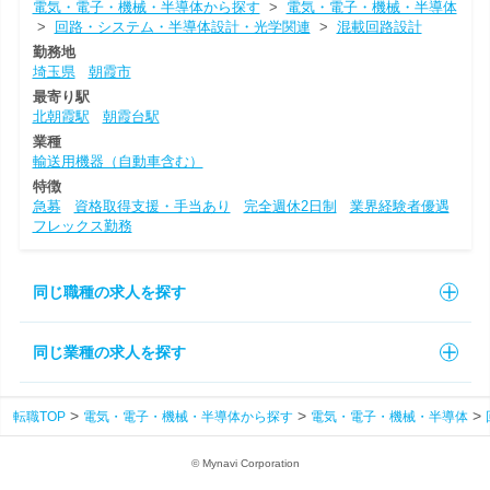
電気・電子・機械・半導体から探す
>
電気・電子・機械・半導体
>
回路・システム・半導体設計・光学関連
>
混載回路設計
勤務地
埼玉県
朝霞市
最寄り駅
北朝霞駅
朝霞台駅
業種
輸送用機器（自動車含む）
特徴
急募
資格取得支援・手当あり
完全週休2日制
業界経験者優遇
フレックス勤務
同じ職種の求人を探す
同じ業種の求人を探す
転職TOP
電気・電子・機械・半導体から探す
電気・電子・機械・半導体
© Mynavi Corporation