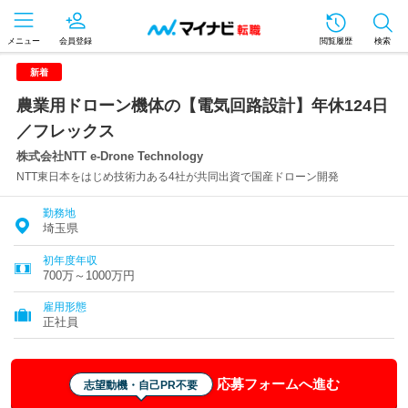
メニュー
会員登録
閲覧履歴
検索
新着
農業用ドローン機体の【電気回路設計】年休124日
／フレックス
株式会社NTT e-Drone Technology
NTT東日本をはじめ技術力ある4社が共同出資で国産ドローン開発
勤務地
埼玉県
初年度年収
700万～1000万円
雇用形態
正社員
応募フォームへ進む
志望動機・自己PR不要