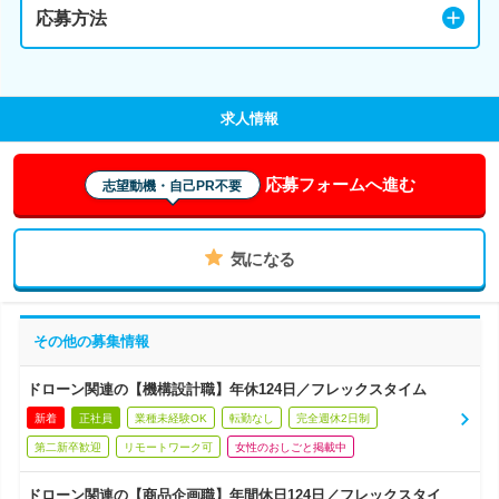
応募方法
求人情報
応募フォームへ進む
志望動機・自己PR不要
気になる
その他の募集情報
ドローン関連の【機構設計職】年休124日／フレックスタイム
新着
正社員
業種未経験OK
転勤なし
完全週休2日制
第二新卒歓迎
リモートワーク可
女性のおしごと掲載中
ドローン関連の【商品企画職】年間休日124日／フレックスタイ