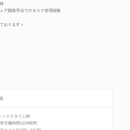
経
ェア開発手法でのタスク管理経験
ております＞
員
レックスタイム制
準労働時間1日8時間
アタイム12:00～16:00