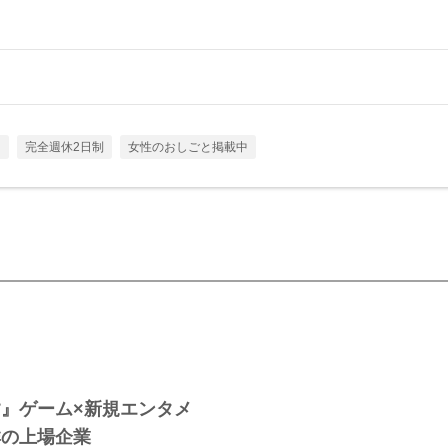
し
完全週休2日制
女性のおしごと掲載中
』ゲーム×新規エンタメ
群の上場企業