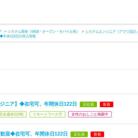
ア
システム開発（WEB・オープン・モバイル系）
システムエンジニア（アプリ設計
◆年休122日の求人情報
ジニア】◆在宅可、年間休日122日
正社員
新着
完全週休2日制
リモートワーク可
女性のおしごと掲載中
歓迎◆在宅可、年間休日122日
正社員
新着