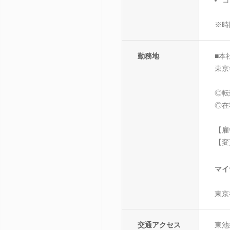
※時
勤務地
■本
東京
◎転
◎在
【雇
【変
マイ
東京
交通アクセス
東池