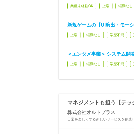
業種未経験OK
上場
転勤なし
新規ゲームの【UI演出・モー
上場
転勤なし
学歴不問
＜エンタメ事業＞ システム開
上場
転勤なし
学歴不問
マネジメントも担う【テック
株式会社オルトプラス
日常を楽しくする新しいサービスを創造