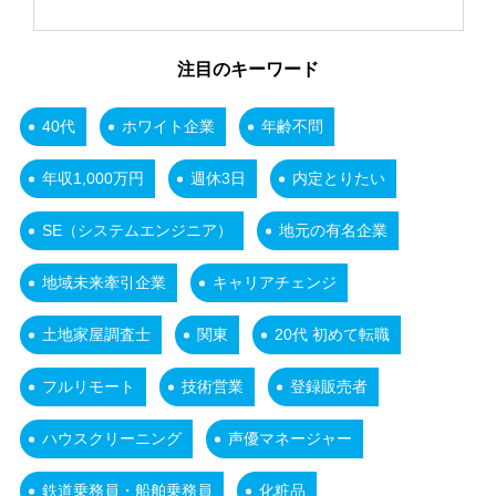
注目のキーワード
40代
ホワイト企業
年齢不問
年収1,000万円
週休3日
内定とりたい
SE（システムエンジニア）
地元の有名企業
地域未来牽引企業
キャリアチェンジ
土地家屋調査士
関東
20代 初めて転職
フルリモート
技術営業
登録販売者
ハウスクリーニング
声優マネージャー
鉄道乗務員・船舶乗務員
化粧品