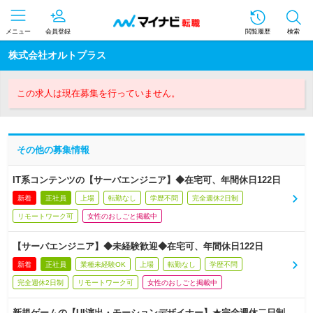
メニュー
会員登録
閲覧履歴
検索
株式会社オルトプラス
この求人は現在募集を行っていません。
その他の募集情報
IT系コンテンツの【サーバエンジニア】◆在宅可、年間休日122日
新着
正社員
上場
転勤なし
学歴不問
完全週休2日制
リモートワーク可
女性のおしごと掲載中
【サーバエンジニア】◆未経験歓迎◆在宅可、年間休日122日
新着
正社員
業種未経験OK
上場
転勤なし
学歴不問
完全週休2日制
リモートワーク可
女性のおしごと掲載中
新規ゲームの【UI演出・モーションデザイナー】★完全週休二日制