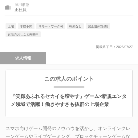
雇用形態
正社員
上場
学歴不問
リモートワーク可
転勤なし
完全週休2日制
女性のおしごと掲載中
掲載終了日：2026/07/27
求人情報
この求人のポイント
『笑顔あふれるセカイを増やす』ゲーム×新規エンタ
メ領域で活躍！働きやすさも抜群の上場企業
スマホ向けゲーム開発のノウハウを活かし、オンラインクレ
ーンゲームやライブゲーミング、ブロックチェーンゲームな