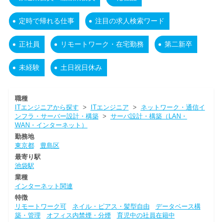
定時で帰れる仕事
注目の求人検索ワード
正社員
リモートワーク・在宅勤務
第二新卒
未経験
土日祝日休み
職種
ITエンジニアから探す
>
ITエンジニア
>
ネットワーク・通信イ
ンフラ・サーバー設計・構築
>
サーバ設計・構築（LAN・
WAN・インターネット）
勤務地
東京都
豊島区
最寄り駅
池袋駅
業種
インターネット関連
特徴
リモートワーク可
ネイル・ピアス・髪型自由
データベース構
築・管理
オフィス内禁煙・分煙
育児中の社員在籍中