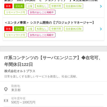
新着
正社員
上場
転勤なし
学歴不問
完全週休2日制
リモートワーク可
女性のおしごと掲載中
＜エンタメ事業＞ システム開発の【プロジェクトマネージャー】
新着
正社員
上場
転勤なし
学歴不問
完全週休2日制
リモートワーク可
女性のおしごと掲載中
IT系コンテンツの【サーバエンジニア】◆在宅可、
年間休日122日
株式会社オルトプラス
日常を楽しくする新しいサービスを創造し、社会に貢献。
勤務地
東京都
初年度年収
500万～1000万円