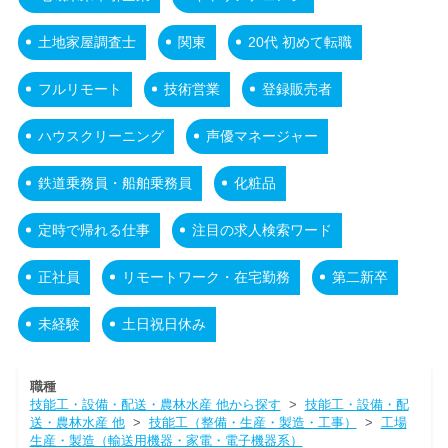
土地家屋調査士
関東
20代 初めて転職
フルリモート
技術営業
登録販売者
ハウスクリーニング
声優マネージャー
鉄道乗務員・船舶乗務員
化粧品
定時で帰れる仕事
注目の求人検索ワード
正社員
リモートワーク・在宅勤務
第二新卒
未経験
土日祝日休み
職種
技能工・設備・配送・農林水産 他から探す
>
技能工・設備・配
送・農林水産 他
>
技能工（整備・生産・製造・工事）
>
工場
生産・製造（輸送用機器・家電・電子機器系）