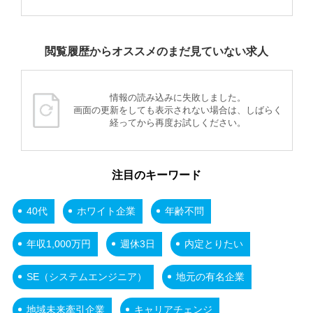
閲覧履歴からオススメのまだ見ていない求人
情報の読み込みに失敗しました。
画面の更新をしても表示されない場合は、しばらく
経ってから再度お試しください。
注目のキーワード
40代
ホワイト企業
年齢不問
年収1,000万円
週休3日
内定とりたい
SE（システムエンジニア）
地元の有名企業
地域未来牽引企業
キャリアチェンジ