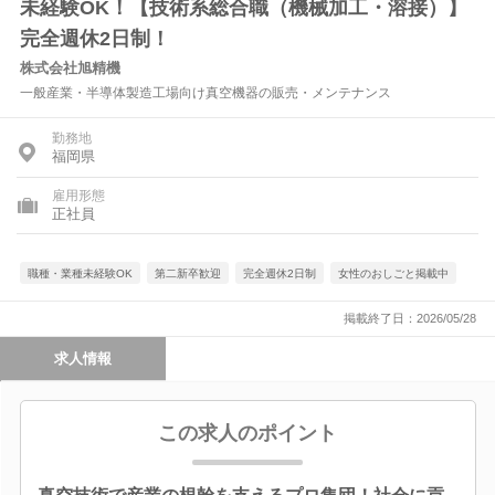
未経験OK！【技術系総合職（機械加工・溶接）】
完全週休2日制！
株式会社旭精機
一般産業・半導体製造工場向け真空機器の販売・メンテナンス
勤務地
福岡県
雇用形態
正社員
職種・業種未経験OK
第二新卒歓迎
完全週休2日制
女性のおしごと掲載中
掲載終了日：2026/05/28
求人情報
この求人のポイント