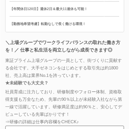
【年間休日120日】週休2日＆最大11連休も可能！
【勤務地希望考慮】転勤なしで長く働ける環境！
＼上場グループでワークライフバランスの取れた働き方
を！／ 仕事と私生活を両立しながら成長できます◎
東証プライム上場グループの一員として、街づくりに貢献す
る会社です。大手ゼネコンをはじめとする取引先は約1800
社、売上高は業界No.1を誇っています。
★未経験でも大丈夫？
社員育成に注力しており、研修制度やフォロー体制、資格取
得支援も万全なため、先輩の90％以上が未経験入社ながら第
一線で活躍しています。研修満足度は約90％と、安心してデ
ビューしている先輩ばかりです！
⇒研修の詳細は仕事内容欄をCHECK♪