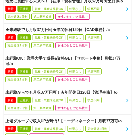
地元に貢献する未来へ！【在庫・資材管理】月収37万可★土日休/o
新着
正社員
職種・業種未経験OK
転勤なし
学歴不問
完全週休2日制
第二新卒歓迎
女性のおしごと掲載中
★未経験でも月収37万円可★年間休日120日【CAD事務】/c
新着
正社員
職種・業種未経験OK
転勤なし
学歴不問
完全週休2日制
第二新卒歓迎
女性のおしごと掲載中
未経験OK！業界大手で成長&資格GET【サポート事務】月収37万
可/o
新着
正社員
職種・業種未経験OK
転勤なし
学歴不問
完全週休2日制
第二新卒歓迎
女性のおしごと掲載中
未経験からでも月収37万円可！★年間休日120日【管理事務】/o
新着
正社員
職種・業種未経験OK
転勤なし
学歴不問
完全週休2日制
第二新卒歓迎
女性のおしごと掲載中
上場グループで収入UPが叶う!【コーディネーター】月収37万可/o
新着
正社員
職種・業種未経験OK
転勤なし
完全週休2日制