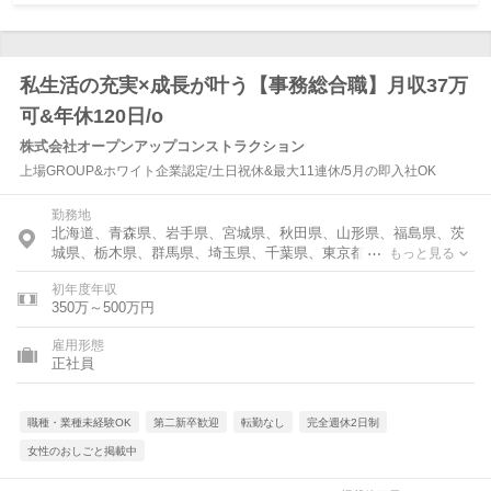
私生活の充実×成長が叶う【事務総合職】月収37万
可&年休120日/o
株式会社オープンアップコンストラクション
上場GROUP&ホワイト企業認定/土日祝休&最大11連休/5月の即入社OK
勤務地
北海道、青森県、岩手県、宮城県、秋田県、山形県、福島県、茨
城県、栃木県、群馬県、埼玉県、千葉県、東京都、神奈川県、富
もっと見る
山県、石川県、福井県、新潟県、山梨県、長野県、岐阜県、静岡
初年度年収
県、愛知県、三重県、滋賀県、京都府、大阪府、兵庫県、奈良
350万～500万円
県、和歌山県、鳥取県、島根県、岡山県、広島県、山口県、徳島
県、香川県、愛媛県、高知県、福岡県、佐賀県、長崎県、熊本
雇用形態
県、大分県、宮崎県、鹿児島県、沖縄県
正社員
職種・業種未経験OK
第二新卒歓迎
転勤なし
完全週休2日制
女性のおしごと掲載中