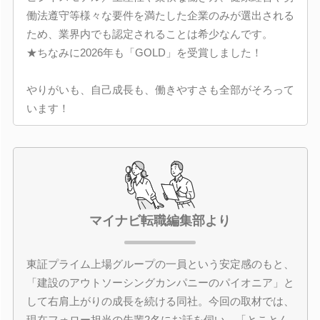
働法遵守等様々な要件を満たした企業のみが選出される
ため、業界内でも認定されることは希少なんです。
★ちなみに2026年も「GOLD」を受賞しました！
やりがいも、自己成長も、働きやすさも全部がそろって
います！
マイナビ転職編集部より
東証プライム上場グループの一員という安定感のもと、
「建設のアウトソーシングカンパニーのパイオニア」と
して右肩上がりの成長を続ける同社。今回の取材では、
現在フォロー担当の先輩2名にお話を伺い、「とことん