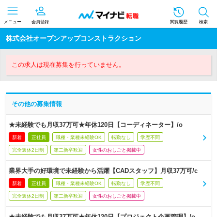
メニュー
会員登録
閲覧履歴
検索
株式会社オープンアップコンストラクション
この求人は現在募集を行っていません。
その他の募集情報
★未経験でも月収37万可★年休120日【コーディネーター】/o
新着
正社員
職種・業種未経験OK
転勤なし
学歴不問
完全週休2日制
第二新卒歓迎
女性のおしごと掲載中
業界大手の好環境で未経験から活躍【CADスタッフ】月収37万可/c
新着
正社員
職種・業種未経験OK
転勤なし
学歴不問
完全週休2日制
第二新卒歓迎
女性のおしごと掲載中
★未経験でも月収37万可★年休120日【プロジェクト企画管理】/o