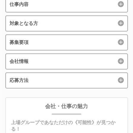
仕事内容
対象となる方
募集要項
会社情報
応募方法
会社・仕事の魅力
上場グループであなただけの《可能性》が見つか
る！