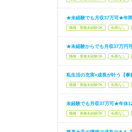
★未経験でも月収37万可★年間
職種・業種未経験OK
転勤なし
★未経験からでも月収37万円可
職種・業種未経験OK
転勤なし
私生活の充実×成長が叶う【事務
職種・業種未経験OK
転勤なし
未経験でも月収37万可★年休1
職種・業種未経験OK
転勤なし