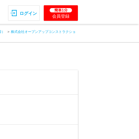
簡単1分
ログイン
会員登録
等）
株式会社オープンアップコンストラクショ