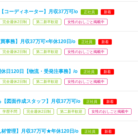
【コーディネーター】月収37万可/o
正社員
新着
完全週休2日制
第二新卒歓迎
女性のおしごと掲載中
事務】月収37万可×年休120日/o
正社員
新着
完全週休2日制
第二新卒歓迎
女性のおしごと掲載中
休日120日【物流・受発注事務】/o
正社員
新着
完全週休2日制
第二新卒歓迎
女性のおしごと掲載中
【図面作成スタッフ】月収37万可/o
正社員
新着
学歴不問
完全週休2日制
第二新卒歓迎
女性のおしごと掲載中
材管理】月収37万可★年休120日/o
正社員
新着