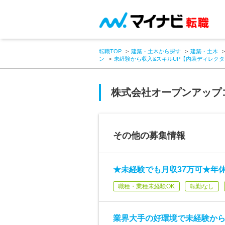
転職TOP
建築・土木から探す
建築・土木
ン
未経験から収入&スキルUP【内装ディレクター
株式会社オープンアップ
その他の募集情報
★未経験でも月収37万可★年休
職種・業種未経験OK
転勤なし
業界大手の好環境で未経験から活