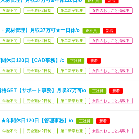
材管理】月収37万可&年休120日/o
正社員
新着
学歴不問
完全週休2日制
第二新卒歓迎
女性のおしごと掲載中
・資材管理】月収37万可★土日休/o
正社員
新着
学歴不問
完全週休2日制
第二新卒歓迎
女性のおしごと掲載中
休日120日【CAD事務】/c
正社員
新着
学歴不問
完全週休2日制
第二新卒歓迎
女性のおしごと掲載中
格GET【サポート事務】月収37万可/o
正社員
新着
学歴不問
完全週休2日制
第二新卒歓迎
女性のおしごと掲載中
★年間休日120日【管理事務】/o
正社員
新着
学歴不問
完全週休2日制
第二新卒歓迎
女性のおしごと掲載中