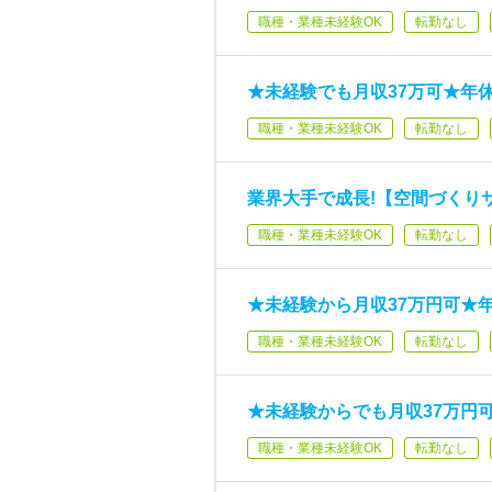
職種・業種未経験OK
転勤なし
★未経験でも月収37万可★年休
職種・業種未経験OK
転勤なし
業界大手で成長!【空間づくりサポ
職種・業種未経験OK
転勤なし
★未経験から月収37万円可★年
職種・業種未経験OK
転勤なし
★未経験からでも月収37万円可
職種・業種未経験OK
転勤なし