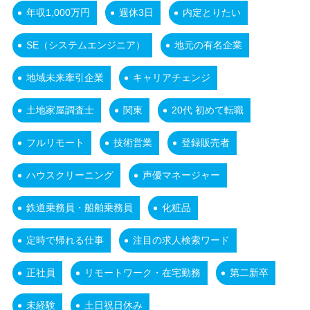
年収1,000万円
週休3日
内定とりたい
SE（システムエンジニア）
地元の有名企業
地域未来牽引企業
キャリアチェンジ
土地家屋調査士
関東
20代 初めて転職
フルリモート
技術営業
登録販売者
ハウスクリーニング
声優マネージャー
鉄道乗務員・船舶乗務員
化粧品
定時で帰れる仕事
注目の求人検索ワード
正社員
リモートワーク・在宅勤務
第二新卒
未経験
土日祝日休み