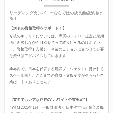
リーディングカンパニーならではの成長曲線が描け
る！
【20もの資格取得をサポート！】
今後のキャリアについては、専属のフォロー担当と定期
的に面談しながら目標を持って取り組めるのはポイン
ト。資格取得も支援し、今後のビジョンに合わせて必要
な資格はアドバイスしていきます。
業界内で、日本を代表する建設プロジェクトに携われる
スケール感と、ここまでの育成・支援制度がそろった企
業は、中々ありませんよ！
【業界でもレアな存在の“ホワイト企業認定”】
当社は2025年1月、一般財団法人 日本次世代企業普及機