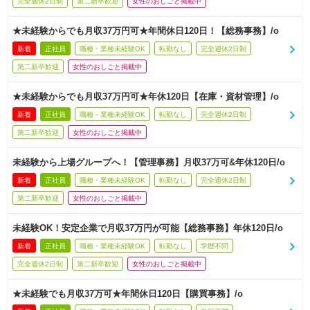
完全週休2日制
第二新卒歓迎
女性のおしごと掲載中
★未経験からでも月収37万円可★年間休日120日！【総務事務】/o
新着
正社員
職種・業種未経験OK
転勤なし
完全週休2日制
第二新卒歓迎
女性のおしごと掲載中
★未経験からでも月収37万円可★年休120日【在庫・資材管理】/o
新着
正社員
職種・業種未経験OK
転勤なし
完全週休2日制
第二新卒歓迎
女性のおしごと掲載中
未経験から上場グループへ！【管理事務】月収37万可&年休120日/o
新着
正社員
職種・業種未経験OK
転勤なし
完全週休2日制
第二新卒歓迎
女性のおしごと掲載中
未経験OK！安定企業で月収37万円が可能【総務事務】年休120日/o
新着
正社員
職種・業種未経験OK
転勤なし
学歴不問
完全週休2日制
第二新卒歓迎
女性のおしごと掲載中
★未経験でも月収37万可★年間休日120日【購買事務】/o