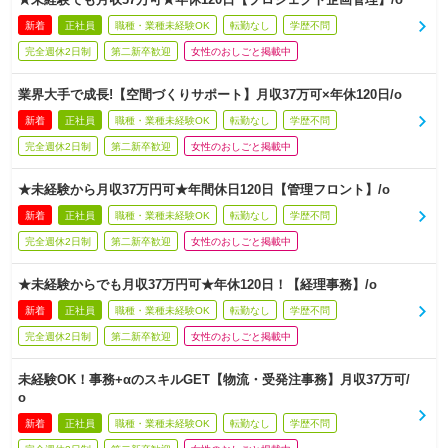
新着
正社員
職種・業種未経験OK
転勤なし
学歴不問
完全週休2日制
第二新卒歓迎
女性のおしごと掲載中
業界大手で成長!【空間づくりサポート】月収37万可×年休120日/o
新着
正社員
職種・業種未経験OK
転勤なし
学歴不問
完全週休2日制
第二新卒歓迎
女性のおしごと掲載中
★未経験から月収37万円可★年間休日120日【管理フロント】/o
新着
正社員
職種・業種未経験OK
転勤なし
学歴不問
完全週休2日制
第二新卒歓迎
女性のおしごと掲載中
★未経験からでも月収37万円可★年休120日！【経理事務】/o
新着
正社員
職種・業種未経験OK
転勤なし
学歴不問
完全週休2日制
第二新卒歓迎
女性のおしごと掲載中
未経験OK！事務+αのスキルGET【物流・受発注事務】月収37万可/
o
新着
正社員
職種・業種未経験OK
転勤なし
学歴不問