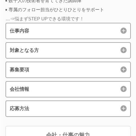
数千人の技術者を育ててきた講師陣
専属のフォロー担当がひとりひとりをサポート
…⇒悩まずSTEP UPできる環境です！
仕事内容
対象となる方
募集要項
会社情報
応募方法
会社・仕事の魅力