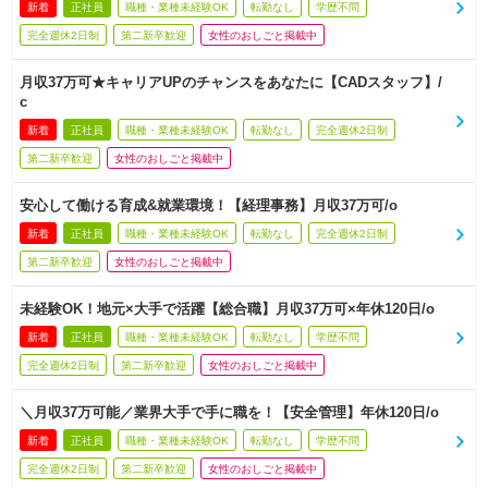
新着
正社員
職種・業種未経験OK
転勤なし
学歴不問
完全週休2日制
第二新卒歓迎
女性のおしごと掲載中
月収37万可★キャリアUPのチャンスをあなたに【CADスタッフ】/
c
新着
正社員
職種・業種未経験OK
転勤なし
完全週休2日制
第二新卒歓迎
女性のおしごと掲載中
安心して働ける育成&就業環境！【経理事務】月収37万可/o
新着
正社員
職種・業種未経験OK
転勤なし
完全週休2日制
第二新卒歓迎
女性のおしごと掲載中
未経験OK！地元×大手で活躍【総合職】月収37万可×年休120日/o
新着
正社員
職種・業種未経験OK
転勤なし
学歴不問
完全週休2日制
第二新卒歓迎
女性のおしごと掲載中
＼月収37万可能／業界大手で手に職を！【安全管理】年休120日/o
新着
正社員
職種・業種未経験OK
転勤なし
学歴不問
完全週休2日制
第二新卒歓迎
女性のおしごと掲載中