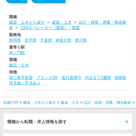
職種
建築・土木から探す
>
建築・土木
>
設計・積算・測量・構造解
析
>
CADオペレーター（建築）・製図
勤務地
静岡県
岩手県
千葉県
神奈川県
香川県
最寄り駅
虎ノ門駅
業種
建設・土木
特徴
第二新卒歓迎
ブランクOK
直行直帰可
内定まで2週間
資格取
得支援・手当あり
転職TOP
建築・土木から探す
建築・土木
設計・積算・測量・構造解析
職種から転職・求人情報を探す