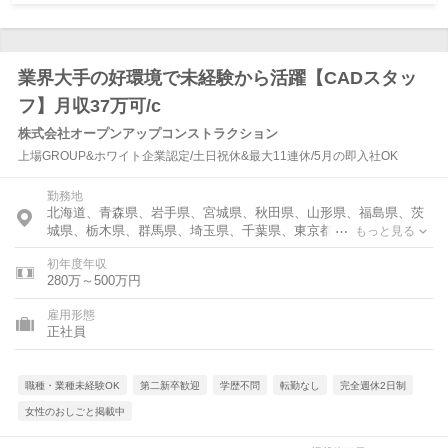
業界大手の好環境で未経験から活躍【CADスタッ
フ】月収37万可/c
株式会社オープンアップコンストラクション
上場GROUP&ホワイト企業認定/土日祝休&最大11連休/5月の即入社OK
勤務地
北海道、青森県、岩手県、宮城県、秋田県、山形県、福島県、茨
城県、栃木県、群馬県、埼玉県、千葉県、東京都、神奈川県、富
もっと見る
山県、石川県、福井県、新潟県、山梨県、長野県、岐阜県、静岡
初年度年収
県、愛知県、三重県、滋賀県、京都府、大阪府、兵庫県、奈良
280万～500万円
県、和歌山県、鳥取県、島根県、岡山県、広島県、山口県、徳島
県、香川県、愛媛県、高知県、福岡県、佐賀県、長崎県、熊本
雇用形態
県、大分県、宮崎県、鹿児島県、沖縄県
正社員
職種・業種未経験OK
第二新卒歓迎
学歴不問
転勤なし
完全週休2日制
女性のおしごと掲載中