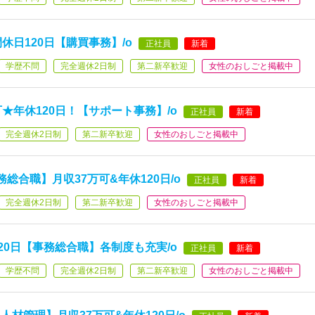
休日120日【購買事務】/o
正社員
新着
学歴不問
完全週休2日制
第二新卒歓迎
女性のおしごと掲載中
★年休120日！【サポート事務】/o
正社員
新着
完全週休2日制
第二新卒歓迎
女性のおしごと掲載中
総合職】月収37万可&年休120日/o
正社員
新着
完全週休2日制
第二新卒歓迎
女性のおしごと掲載中
20日【事務総合職】各制度も充実/o
正社員
新着
学歴不問
完全週休2日制
第二新卒歓迎
女性のおしごと掲載中