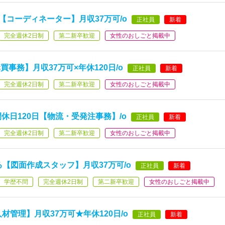
【コーディネーター】月収37万可/o
正社員
新着
完全週休2日制
第二新卒歓迎
女性のおしごと掲載中
事務】月収37万可×年休120日/o
正社員
新着
完全週休2日制
第二新卒歓迎
女性のおしごと掲載中
休日120日【物流・受発注事務】/o
正社員
新着
完全週休2日制
第二新卒歓迎
女性のおしごと掲載中
【図面作成スタッフ】月収37万可/o
正社員
新着
学歴不問
完全週休2日制
第二新卒歓迎
女性のおしごと掲載中
材管理】月収37万可★年休120日/o
正社員
新着