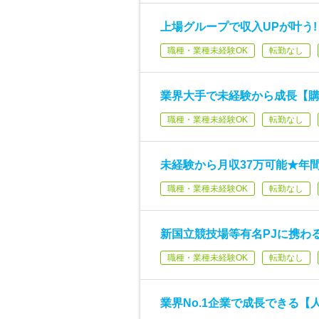
上場グループで収入UPが叶う!
職種・業種未経験OK
転勤なし
業界大手で未経験から成長【購買
職種・業種未経験OK
転勤なし
未経験から月収37万可能★年間
職種・業種未経験OK
転勤なし
新国立競技場等有名PJに携わる
職種・業種未経験OK
転勤なし
業界No.1企業で成長できる【人