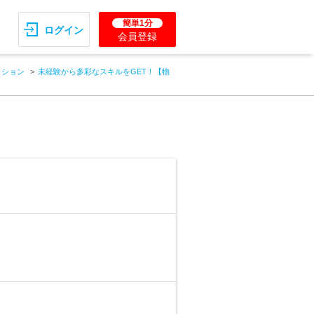
簡単1分
ログイン
会員登録
クション
未経験から多彩なスキルをGET！【物