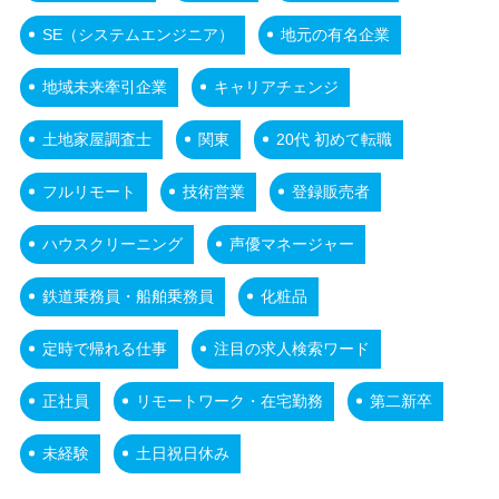
SE（システムエンジニア）
地元の有名企業
地域未来牽引企業
キャリアチェンジ
土地家屋調査士
関東
20代 初めて転職
フルリモート
技術営業
登録販売者
ハウスクリーニング
声優マネージャー
鉄道乗務員・船舶乗務員
化粧品
定時で帰れる仕事
注目の求人検索ワード
正社員
リモートワーク・在宅勤務
第二新卒
未経験
土日祝日休み