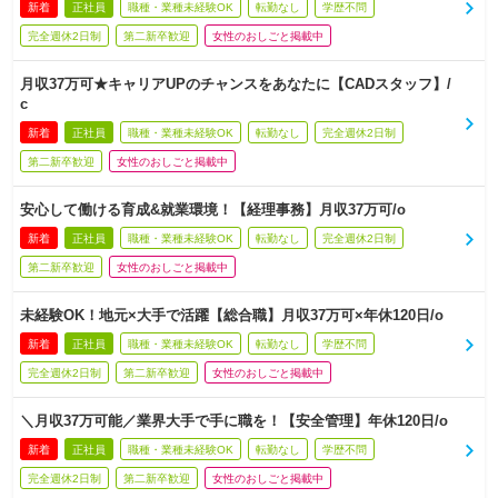
新着
正社員
職種・業種未経験OK
転勤なし
学歴不問
完全週休2日制
第二新卒歓迎
女性のおしごと掲載中
月収37万可★キャリアUPのチャンスをあなたに【CADスタッフ】/
c
新着
正社員
職種・業種未経験OK
転勤なし
完全週休2日制
第二新卒歓迎
女性のおしごと掲載中
安心して働ける育成&就業環境！【経理事務】月収37万可/o
新着
正社員
職種・業種未経験OK
転勤なし
完全週休2日制
第二新卒歓迎
女性のおしごと掲載中
未経験OK！地元×大手で活躍【総合職】月収37万可×年休120日/o
新着
正社員
職種・業種未経験OK
転勤なし
学歴不問
完全週休2日制
第二新卒歓迎
女性のおしごと掲載中
＼月収37万可能／業界大手で手に職を！【安全管理】年休120日/o
新着
正社員
職種・業種未経験OK
転勤なし
学歴不問
完全週休2日制
第二新卒歓迎
女性のおしごと掲載中