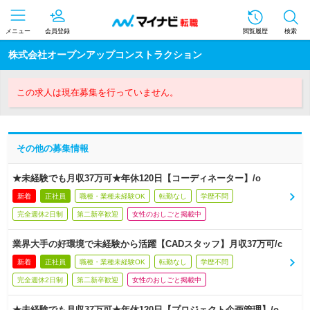
メニュー
会員登録
閲覧履歴
検索
株式会社オープンアップコンストラクション
この求人は現在募集を行っていません。
その他の募集情報
★未経験でも月収37万可★年休120日【コーディネーター】/o
新着
正社員
職種・業種未経験OK
転勤なし
学歴不問
完全週休2日制
第二新卒歓迎
女性のおしごと掲載中
業界大手の好環境で未経験から活躍【CADスタッフ】月収37万可/c
新着
正社員
職種・業種未経験OK
転勤なし
学歴不問
完全週休2日制
第二新卒歓迎
女性のおしごと掲載中
★未経験でも月収37万可★年休120日【プロジェクト企画管理】/o