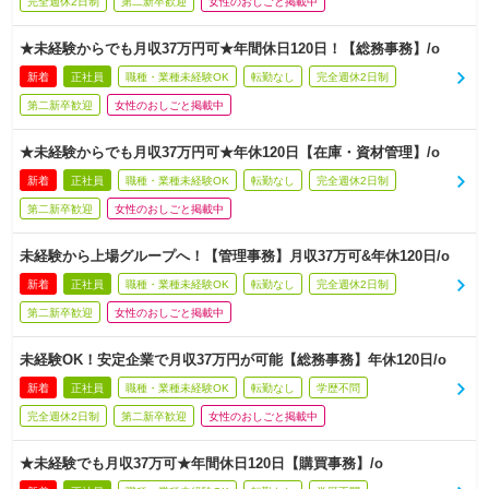
完全週休2日制
第二新卒歓迎
女性のおしごと掲載中
★未経験からでも月収37万円可★年間休日120日！【総務事務】/o
新着
正社員
職種・業種未経験OK
転勤なし
完全週休2日制
第二新卒歓迎
女性のおしごと掲載中
★未経験からでも月収37万円可★年休120日【在庫・資材管理】/o
新着
正社員
職種・業種未経験OK
転勤なし
完全週休2日制
第二新卒歓迎
女性のおしごと掲載中
未経験から上場グループへ！【管理事務】月収37万可&年休120日/o
新着
正社員
職種・業種未経験OK
転勤なし
完全週休2日制
第二新卒歓迎
女性のおしごと掲載中
未経験OK！安定企業で月収37万円が可能【総務事務】年休120日/o
新着
正社員
職種・業種未経験OK
転勤なし
学歴不問
完全週休2日制
第二新卒歓迎
女性のおしごと掲載中
★未経験でも月収37万可★年間休日120日【購買事務】/o