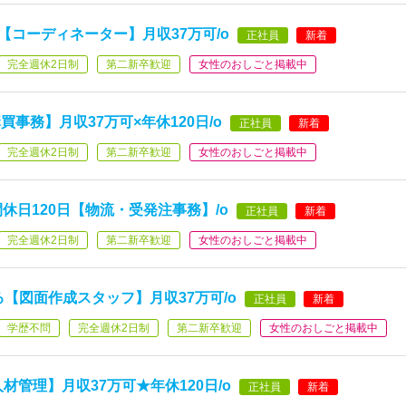
【コーディネーター】月収37万可/o
正社員
新着
完全週休2日制
第二新卒歓迎
女性のおしごと掲載中
事務】月収37万可×年休120日/o
正社員
新着
完全週休2日制
第二新卒歓迎
女性のおしごと掲載中
休日120日【物流・受発注事務】/o
正社員
新着
完全週休2日制
第二新卒歓迎
女性のおしごと掲載中
【図面作成スタッフ】月収37万可/o
正社員
新着
学歴不問
完全週休2日制
第二新卒歓迎
女性のおしごと掲載中
材管理】月収37万可★年休120日/o
正社員
新着