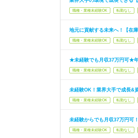
業界大手の環境で成長できる【人
職種・業種未経験OK
転勤なし
地元に貢献する未来へ！【在庫
職種・業種未経験OK
転勤なし
★未経験でも月収37万円可★年間
職種・業種未経験OK
転勤なし
未経験OK！業界大手で成長&資
職種・業種未経験OK
転勤なし
未経験からでも月収37万円可！
職種・業種未経験OK
転勤なし