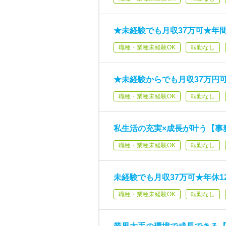
★未経験でも月収37万可★年間
職種・業種未経験OK
転勤なし
★未経験からでも月収37万円可
職種・業種未経験OK
転勤なし
私生活の充実×成長が叶う【事務
職種・業種未経験OK
転勤なし
未経験でも月収37万可★年休1
職種・業種未経験OK
転勤なし