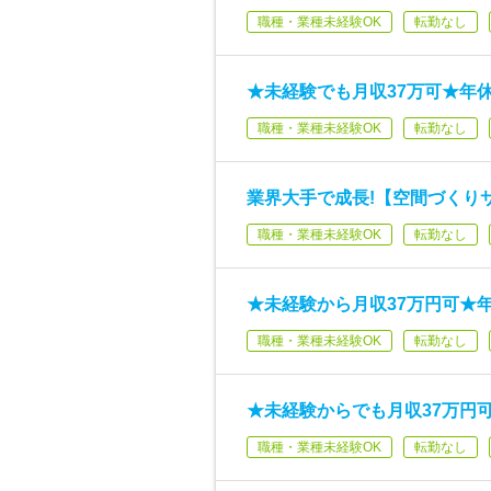
職種・業種未経験OK
転勤なし
★未経験でも月収37万可★年休
職種・業種未経験OK
転勤なし
業界大手で成長!【空間づくりサポ
職種・業種未経験OK
転勤なし
★未経験から月収37万円可★年
職種・業種未経験OK
転勤なし
★未経験からでも月収37万円可
職種・業種未経験OK
転勤なし