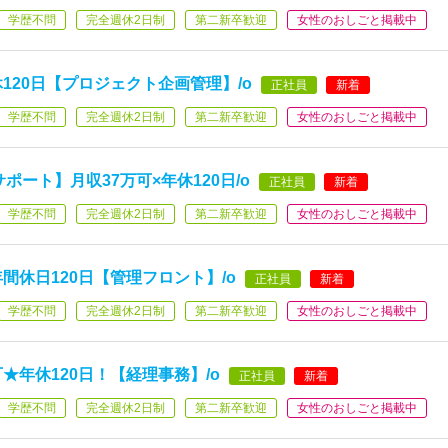
学歴不問
完全週休2日制
第二新卒歓迎
女性のおしごと掲載中
120日【プロジェクト企画管理】/o
正社員
新着
学歴不問
完全週休2日制
第二新卒歓迎
女性のおしごと掲載中
ート】月収37万可×年休120日/o
正社員
新着
学歴不問
完全週休2日制
第二新卒歓迎
女性のおしごと掲載中
間休日120日【管理フロント】/o
正社員
新着
学歴不問
完全週休2日制
第二新卒歓迎
女性のおしごと掲載中
★年休120日！【経理事務】/o
正社員
新着
学歴不問
完全週休2日制
第二新卒歓迎
女性のおしごと掲載中