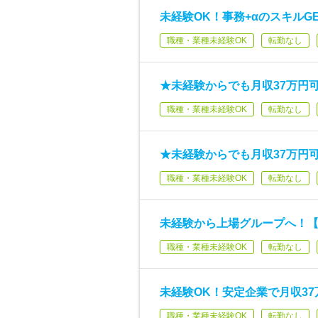
未経験OK！事務+αのスキルG
職種・業種未経験OK
転勤なし
★未経験からでも月収37万円可
職種・業種未経験OK
転勤なし
★未経験からでも月収37万円可
職種・業種未経験OK
転勤なし
未経験から上場グループへ！【管
職種・業種未経験OK
転勤なし
未経験OK！安定企業で月収37
職種・業種未経験OK
転勤なし