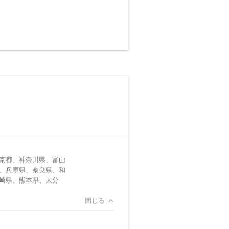
京都、神奈川県、富山
、兵庫県、奈良県、和
崎県、熊本県、大分
閉じる