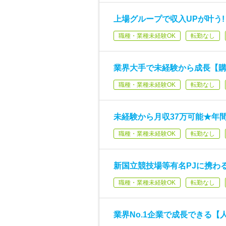
上場グループで収入UPが叶う!
職種・業種未経験OK
転勤なし
業界大手で未経験から成長【購買
職種・業種未経験OK
転勤なし
未経験から月収37万可能★年間
職種・業種未経験OK
転勤なし
新国立競技場等有名PJに携わる
職種・業種未経験OK
転勤なし
業界No.1企業で成長できる【人