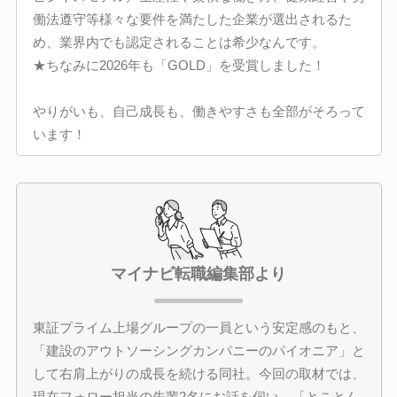
働法遵守等様々な要件を満たした企業が選出されるた
め、業界内でも認定されることは希少なんです。
★ちなみに2026年も「GOLD」を受賞しました！
やりがいも、自己成長も、働きやすさも全部がそろって
います！
マイナビ転職編集部より
東証プライム上場グループの一員という安定感のもと、
「建設のアウトソーシングカンパニーのパイオニア」と
して右肩上がりの成長を続ける同社。今回の取材では、
現在フォロー担当の先輩2名にお話を伺い、「とことん