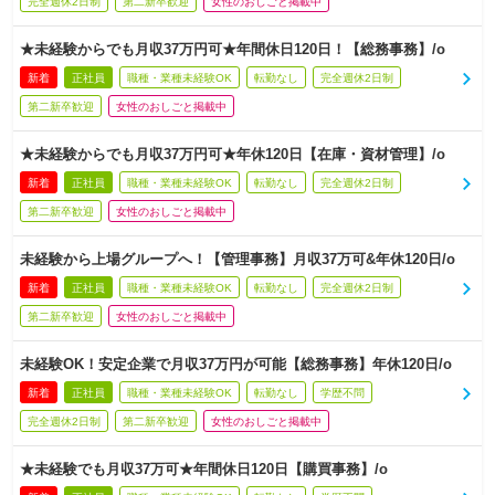
完全週休2日制
第二新卒歓迎
女性のおしごと掲載中
★未経験からでも月収37万円可★年間休日120日！【総務事務】/o
新着
正社員
職種・業種未経験OK
転勤なし
完全週休2日制
第二新卒歓迎
女性のおしごと掲載中
★未経験からでも月収37万円可★年休120日【在庫・資材管理】/o
新着
正社員
職種・業種未経験OK
転勤なし
完全週休2日制
第二新卒歓迎
女性のおしごと掲載中
未経験から上場グループへ！【管理事務】月収37万可&年休120日/o
新着
正社員
職種・業種未経験OK
転勤なし
完全週休2日制
第二新卒歓迎
女性のおしごと掲載中
未経験OK！安定企業で月収37万円が可能【総務事務】年休120日/o
新着
正社員
職種・業種未経験OK
転勤なし
学歴不問
完全週休2日制
第二新卒歓迎
女性のおしごと掲載中
★未経験でも月収37万可★年間休日120日【購買事務】/o