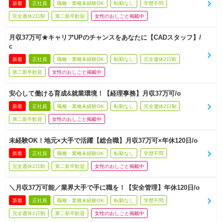
新着
正社員
職種・業種未経験OK
転勤なし
学歴不問
完全週休2日制
第二新卒歓迎
女性のおしごと掲載中
月収37万可★キャリアUPのチャンスをあなたに【CADスタッフ】/
c
新着
正社員
職種・業種未経験OK
転勤なし
完全週休2日制
第二新卒歓迎
女性のおしごと掲載中
安心して働ける育成&就業環境！【経理事務】月収37万可/o
新着
正社員
職種・業種未経験OK
転勤なし
完全週休2日制
第二新卒歓迎
女性のおしごと掲載中
未経験OK！地元×大手で活躍【総合職】月収37万可×年休120日/o
新着
正社員
職種・業種未経験OK
転勤なし
学歴不問
完全週休2日制
第二新卒歓迎
女性のおしごと掲載中
＼月収37万可能／業界大手で手に職を！【安全管理】年休120日/o
新着
正社員
職種・業種未経験OK
転勤なし
学歴不問
完全週休2日制
第二新卒歓迎
女性のおしごと掲載中