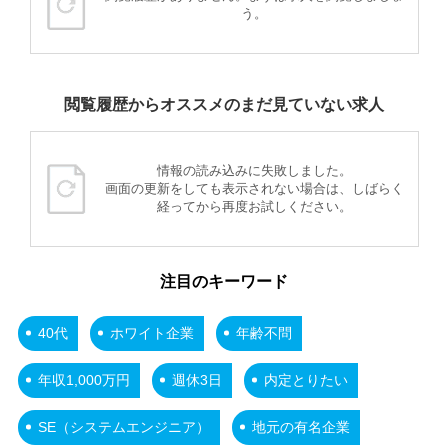
う。
閲覧履歴からオススメのまだ見ていない求人
情報の読み込みに失敗しました。
画面の更新をしても表示されない場合は、しばらく
経ってから再度お試しください。
注目のキーワード
40代
ホワイト企業
年齢不問
年収1,000万円
週休3日
内定とりたい
SE（システムエンジニア）
地元の有名企業