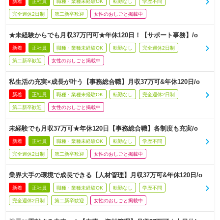
新着
正社員
職種・業種未経験OK
転勤なし
学歴不問
完全週休2日制
第二新卒歓迎
女性のおしごと掲載中
★未経験からでも月収37万円可★年休120日！【サポート事務】/o
新着
正社員
職種・業種未経験OK
転勤なし
完全週休2日制
第二新卒歓迎
女性のおしごと掲載中
私生活の充実×成長が叶う【事務総合職】月収37万可&年休120日/o
新着
正社員
職種・業種未経験OK
転勤なし
完全週休2日制
第二新卒歓迎
女性のおしごと掲載中
未経験でも月収37万可★年休120日【事務総合職】各制度も充実/o
新着
正社員
職種・業種未経験OK
転勤なし
学歴不問
完全週休2日制
第二新卒歓迎
女性のおしごと掲載中
業界大手の環境で成長できる【人材管理】月収37万可&年休120日/o
新着
正社員
職種・業種未経験OK
転勤なし
学歴不問
完全週休2日制
第二新卒歓迎
女性のおしごと掲載中