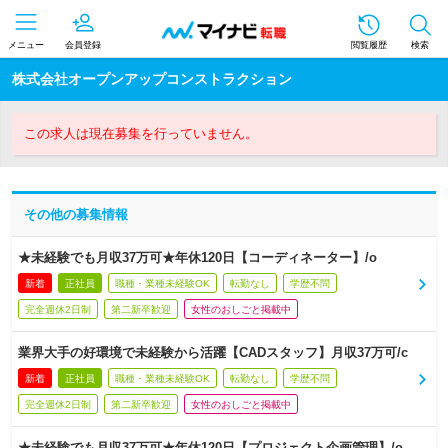
メニュー
会員登録
閲覧履歴
検索
株式会社オープンアップコンストラクション
この求人は現在募集を行っていません。
その他の募集情報
★未経験でも月収37万可★年休120日【コーディネーター】/o
新着
正社員
職種・業種未経験OK
転勤なし
学歴不問
完全週休2日制
第二新卒歓迎
女性のおしごと掲載中
業界大手の好環境で未経験から活躍【CADスタッフ】月収37万可/c
新着
正社員
職種・業種未経験OK
転勤なし
学歴不問
完全週休2日制
第二新卒歓迎
女性のおしごと掲載中
★未経験でも月収37万可★年休120日【プロジェクト企画管理】/o