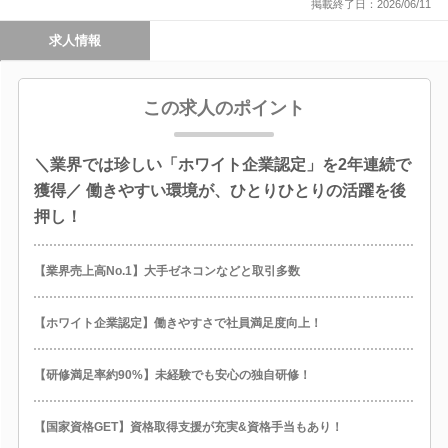
掲載終了日：2026/06/11
求人情報
この求人のポイント
＼業界では珍しい「ホワイト企業認定」を2年連続で
獲得／ 働きやすい環境が、ひとりひとりの活躍を後
押し！
【業界売上高No.1】大手ゼネコンなどと取引多数
【ホワイト企業認定】働きやすさで社員満足度向上！
【研修満足率約90%】未経験でも安心の独自研修！
【国家資格GET】資格取得支援が充実&資格手当もあり！