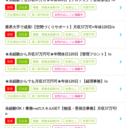
新着
正社員
職種・業種未経験OK
転勤なし
学歴不問
完全週休2日制
第二新卒歓迎
女性のおしごと掲載中
業界大手で成長!【空間づくりサポート】月収37万可×年休120日/o
新着
正社員
職種・業種未経験OK
転勤なし
学歴不問
完全週休2日制
第二新卒歓迎
女性のおしごと掲載中
★未経験から月収37万円可★年間休日120日【管理フロント】/o
新着
正社員
職種・業種未経験OK
転勤なし
学歴不問
完全週休2日制
第二新卒歓迎
女性のおしごと掲載中
★未経験からでも月収37万円可★年休120日！【経理事務】/o
新着
正社員
職種・業種未経験OK
転勤なし
学歴不問
完全週休2日制
第二新卒歓迎
女性のおしごと掲載中
未経験OK！事務+αのスキルGET【物流・受発注事務】月収37万可/
o
新着
正社員
職種・業種未経験OK
転勤なし
学歴不問