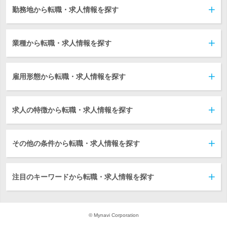
勤務地から転職・求人情報を探す
業種から転職・求人情報を探す
雇用形態から転職・求人情報を探す
求人の特徴から転職・求人情報を探す
その他の条件から転職・求人情報を探す
注目のキーワードから転職・求人情報を探す
© Mynavi Corporation