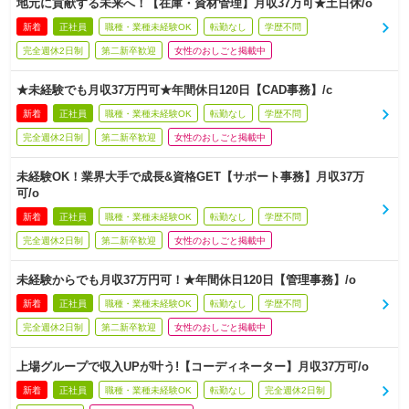
地元に貢献する未来へ！【在庫・資材管理】月収37万可★土日休/o
新着
正社員
職種・業種未経験OK
転勤なし
学歴不問
完全週休2日制
第二新卒歓迎
女性のおしごと掲載中
★未経験でも月収37万円可★年間休日120日【CAD事務】/c
新着
正社員
職種・業種未経験OK
転勤なし
学歴不問
完全週休2日制
第二新卒歓迎
女性のおしごと掲載中
未経験OK！業界大手で成長&資格GET【サポート事務】月収37万
可/o
新着
正社員
職種・業種未経験OK
転勤なし
学歴不問
完全週休2日制
第二新卒歓迎
女性のおしごと掲載中
未経験からでも月収37万円可！★年間休日120日【管理事務】/o
新着
正社員
職種・業種未経験OK
転勤なし
学歴不問
完全週休2日制
第二新卒歓迎
女性のおしごと掲載中
上場グループで収入UPが叶う!【コーディネーター】月収37万可/o
新着
正社員
職種・業種未経験OK
転勤なし
完全週休2日制