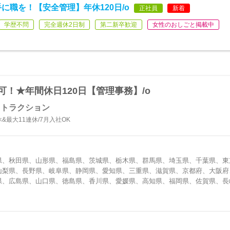
に職を！【安全管理】年休120日/o
正社員
新着
学歴不問
完全週休2日制
第二新卒歓迎
女性のおしごと掲載中
可！★年間休日120日【管理事務】/o
ストラクション
最大11連休/7月入社OK
県、秋田県、山形県、福島県、茨城県、栃木県、群馬県、埼玉県、千葉県、東
山梨県、長野県、岐阜県、静岡県、愛知県、三重県、滋賀県、京都府、大阪府
県、広島県、山口県、徳島県、香川県、愛媛県、高知県、福岡県、佐賀県、長