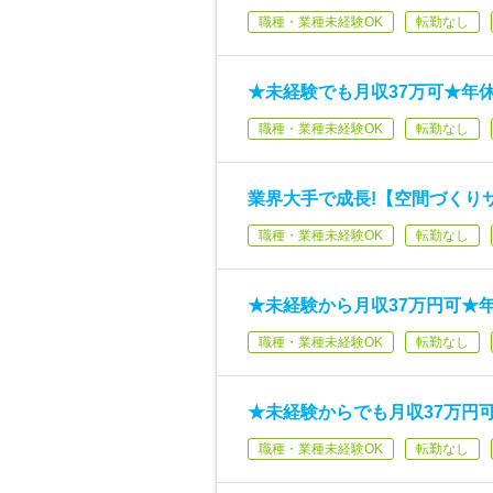
職種・業種未経験OK
転勤なし
★未経験でも月収37万可★年休
職種・業種未経験OK
転勤なし
業界大手で成長!【空間づくりサポ
職種・業種未経験OK
転勤なし
★未経験から月収37万円可★年
職種・業種未経験OK
転勤なし
★未経験からでも月収37万円可
職種・業種未経験OK
転勤なし