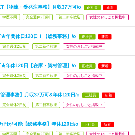
ET【物流・受発注事務】月収37万可/o
正社員
新着
学歴不問
完全週休2日制
第二新卒歓迎
女性のおしごと掲載中
★年間休日120日！【総務事務】/o
正社員
新着
完全週休2日制
第二新卒歓迎
女性のおしごと掲載中
★年休120日【在庫・資材管理】/o
正社員
新着
完全週休2日制
第二新卒歓迎
女性のおしごと掲載中
理事務】月収37万可&年休120日/o
正社員
新着
完全週休2日制
第二新卒歓迎
女性のおしごと掲載中
万円が可能【総務事務】年休120日/o
正社員
新着
学歴不問
完全週休2日制
第二新卒歓迎
女性のおしごと掲載中