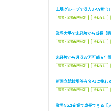
上場グループで収入UPが叶う!
職種・業種未経験OK
転勤なし
業界大手で未経験から成長【購買
職種・業種未経験OK
転勤なし
未経験から月収37万可能★年間
職種・業種未経験OK
転勤なし
新国立競技場等有名PJに携わる
職種・業種未経験OK
転勤なし
業界No.1企業で成長できる【人