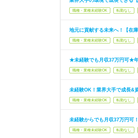
業界大手の環境で成長できる【人
職種・業種未経験OK
転勤なし
地元に貢献する未来へ！【在庫
職種・業種未経験OK
転勤なし
★未経験でも月収37万円可★年間
職種・業種未経験OK
転勤なし
未経験OK！業界大手で成長&資
職種・業種未経験OK
転勤なし
未経験からでも月収37万円可！
職種・業種未経験OK
転勤なし