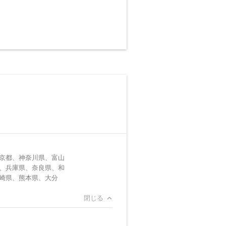
京都、神奈川県、富山
、兵庫県、奈良県、和
崎県、熊本県、大分
閉じる