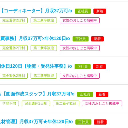
【コーディネーター】月収37万可/o
正社員
新着
完全週休2日制
第二新卒歓迎
女性のおしごと掲載中
事務】月収37万可×年休120日/o
正社員
新着
完全週休2日制
第二新卒歓迎
女性のおしごと掲載中
休日120日【物流・受発注事務】/o
正社員
新着
完全週休2日制
第二新卒歓迎
女性のおしごと掲載中
【図面作成スタッフ】月収37万可/o
正社員
新着
学歴不問
完全週休2日制
第二新卒歓迎
女性のおしごと掲載中
材管理】月収37万可★年休120日/o
正社員
新着