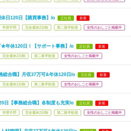
休日120日【購買事務】/o
正社員
新着
学歴不問
完全週休2日制
第二新卒歓迎
女性のおしごと掲載中
★年休120日！【サポート事務】/o
正社員
新着
完全週休2日制
第二新卒歓迎
女性のおしごと掲載中
総合職】月収37万可&年休120日/o
正社員
新着
完全週休2日制
第二新卒歓迎
女性のおしごと掲載中
20日【事務総合職】各制度も充実/o
正社員
新着
学歴不問
完全週休2日制
第二新卒歓迎
女性のおしごと掲載中