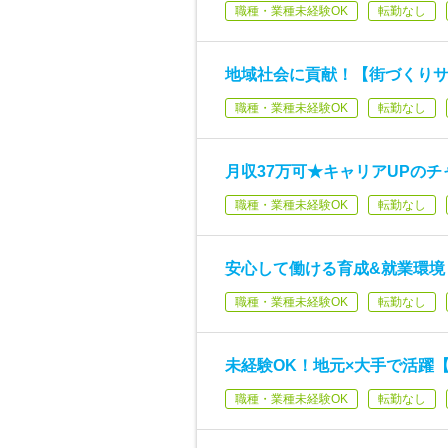
職種・業種未経験OK
転勤なし
地域社会に貢献！【街づくりサポ
職種・業種未経験OK
転勤なし
月収37万可★キャリアUPのチ
職種・業種未経験OK
転勤なし
安心して働ける育成&就業環境！
職種・業種未経験OK
転勤なし
未経験OK！地元×大手で活躍【総
職種・業種未経験OK
転勤なし