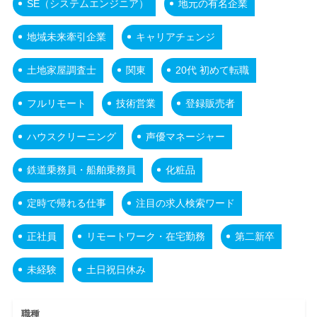
SE（システムエンジニア）
地元の有名企業
地域未来牽引企業
キャリアチェンジ
土地家屋調査士
関東
20代 初めて転職
フルリモート
技術営業
登録販売者
ハウスクリーニング
声優マネージャー
鉄道乗務員・船舶乗務員
化粧品
定時で帰れる仕事
注目の求人検索ワード
正社員
リモートワーク・在宅勤務
第二新卒
未経験
土日祝日休み
職種