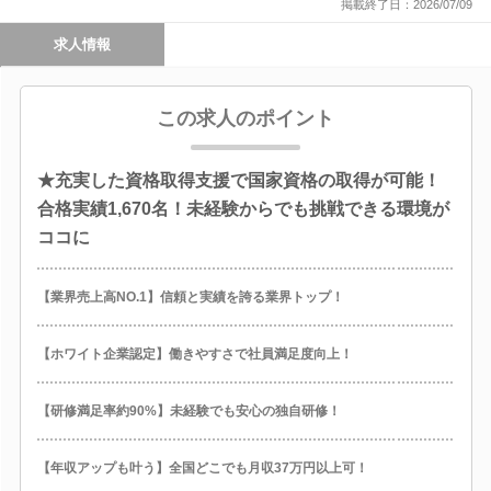
掲載終了日：2026/07/09
求人情報
この求人のポイント
★充実した資格取得支援で国家資格の取得が可能！
合格実績1,670名！未経験からでも挑戦できる環境が
ココに
【業界売上高NO.1】信頼と実績を誇る業界トップ！
【ホワイト企業認定】働きやすさで社員満足度向上！
【研修満足率約90%】未経験でも安心の独自研修！
【年収アップも叶う】全国どこでも月収37万円以上可！