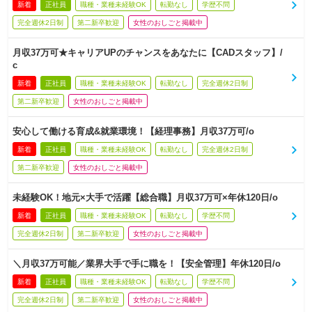
新着
正社員
職種・業種未経験OK
転勤なし
学歴不問
完全週休2日制
第二新卒歓迎
女性のおしごと掲載中
月収37万可★キャリアUPのチャンスをあなたに【CADスタッフ】/
c
新着
正社員
職種・業種未経験OK
転勤なし
完全週休2日制
第二新卒歓迎
女性のおしごと掲載中
安心して働ける育成&就業環境！【経理事務】月収37万可/o
新着
正社員
職種・業種未経験OK
転勤なし
完全週休2日制
第二新卒歓迎
女性のおしごと掲載中
未経験OK！地元×大手で活躍【総合職】月収37万可×年休120日/o
新着
正社員
職種・業種未経験OK
転勤なし
学歴不問
完全週休2日制
第二新卒歓迎
女性のおしごと掲載中
＼月収37万可能／業界大手で手に職を！【安全管理】年休120日/o
新着
正社員
職種・業種未経験OK
転勤なし
学歴不問
完全週休2日制
第二新卒歓迎
女性のおしごと掲載中