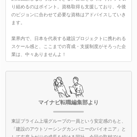
り組めるのはポイント。資格取得も支援しており、今後
のビジョンに合わせて必要な資格はアドバイスしていき
ます。
業界内で、日本を代表する建設プロジェクトに携われる
スケール感と、ここまでの育成・支援制度がそろった企
業は、中々ありませんよ！
マイナビ転職編集部より
東証プライム上場グループの一員という安定感のもと、
「建設のアウトソーシングカンパニーのパイオニア」と
して右肩上がりの成長を続ける同社。今回の取材では、