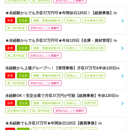
完全週休2日制
第二新卒歓迎
女性のおしごと掲載中
★未経験からでも月収37万円可★年間休日120日！【総務事務】/o
新着
正社員
職種・業種未経験OK
転勤なし
完全週休2日制
第二新卒歓迎
女性のおしごと掲載中
★未経験からでも月収37万円可★年休120日【在庫・資材管理】/o
新着
正社員
職種・業種未経験OK
転勤なし
完全週休2日制
第二新卒歓迎
女性のおしごと掲載中
未経験から上場グループへ！【管理事務】月収37万可&年休120日/o
新着
正社員
職種・業種未経験OK
転勤なし
完全週休2日制
第二新卒歓迎
女性のおしごと掲載中
未経験OK！安定企業で月収37万円が可能【総務事務】年休120日/o
新着
正社員
職種・業種未経験OK
転勤なし
学歴不問
完全週休2日制
第二新卒歓迎
女性のおしごと掲載中
★未経験でも月収37万可★年間休日120日【購買事務】/o