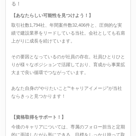
る！
【あなたらしい可能性を見つけよう！】
取引社数1,794社、年間案件数32,406件と、圧倒的な実
績で建設業界をリードしている当社。会社としても右肩
上がりに成長を続けています。
その要因となっているのが社員の存在。社員ひとりひと
りが様々なポジションで活躍しており、育成から事業拡
大まで良い循環でつながっています。
あなた自身の“やりたいこと”“キャリアイメージ”が当社
ならきっと見つかります！
【資格取得をサポート！】
今後のキャリアについては、専属のフォロー担当と定期
的に面談しながら形にできる、目標をしっかり持って取