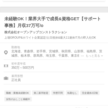
未経験OK！業界大手で成長&資格GET【サポート
事務】月収37万可/o
株式会社オープンアップコンストラクション
上場GROUP&ホワイト企業認定/土日祝休&最大11連休/7月の即入社OK
勤務地
北海道、青森県、岩手県、宮城県、秋田県、山形県、福島県、茨
城県、栃木県、群馬県、埼玉県、千葉県、東京都、神奈川県、富
もっと見る
山県、石川県、福井県、新潟県、山梨県、長野県、岐阜県、静岡
初年度年収
県、愛知県、三重県、滋賀県、京都府、大阪府、兵庫県、奈良
350万～500万円
県、和歌山県、鳥取県、島根県、岡山県、広島県、山口県、徳島
県、香川県、愛媛県、高知県、福岡県、佐賀県、長崎県、熊本
雇用形態
県、大分県、宮崎県、鹿児島県、沖縄県
正社員
職種・業種未経験OK
第二新卒歓迎
学歴不問
転勤なし
完全週休2日制
女性のおしごと掲載中