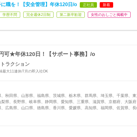
に職を！【安全管理】年休120日/o
正社員
新着
学歴不問
完全週休2日制
第二新卒歓迎
女性のおしごと掲載中
円可★年休120日！【サポート事務】/o
ストラクション
&最大11連休/7月の即入社OK
県、秋田県、山形県、福島県、茨城県、栃木県、群馬県、埼玉県、千葉県、東
山梨県、長野県、岐阜県、静岡県、愛知県、三重県、滋賀県、京都府、大阪府
県、広島県、山口県、徳島県、香川県、愛媛県、高知県、福岡県、佐賀県、長