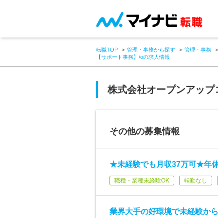
転職TOP
管理・事務から探す
管理・事務
【サポート事務】/oの求人情報
株式会社オープンアップ
その他の募集情報
★未経験でも月収37万可★年休
職種・業種未経験OK
転勤なし
業界大手の好環境で未経験から活