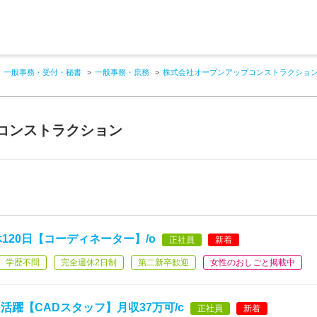
一般事務・受付・秘書
一般事務・庶務
株式会社オープンアップコンストラクショ
コンストラクション
120日【コーディネーター】/o
正社員
新着
学歴不問
完全週休2日制
第二新卒歓迎
女性のおしごと掲載中
躍【CADスタッフ】月収37万可/c
正社員
新着