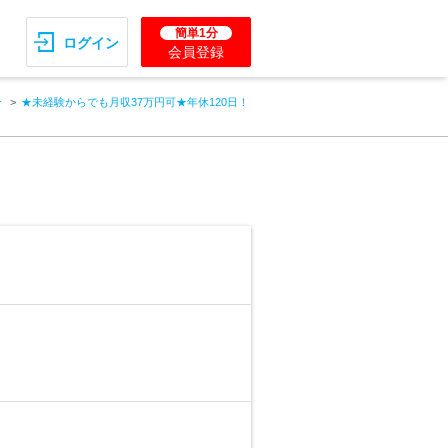
簡単1分
ログイン
会員登録
ン
★未経験からでも月収37万円可★年休120日！