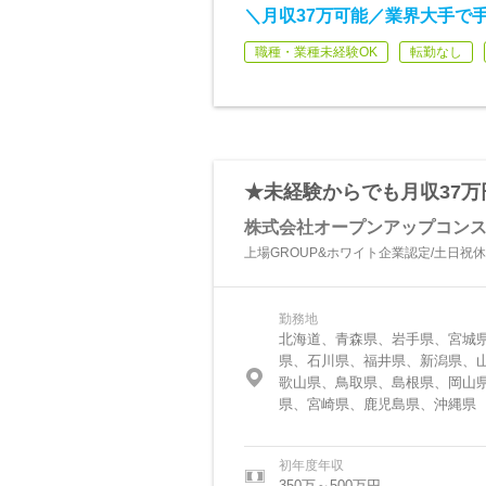
＼月収37万可能／業界大手で手
職種・業種未経験OK
転勤なし
★未経験からでも月収37万
株式会社オープンアップコン
上場GROUP&ホワイト企業認定/土日祝休
勤務地
北海道、青森県、岩手県、宮城
県、石川県、福井県、新潟県、
歌山県、鳥取県、島根県、岡山
県、宮崎県、鹿児島県、沖縄県
初年度年収
350万～500万円