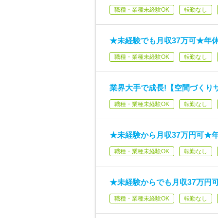
職種・業種未経験OK
転勤なし
★未経験でも月収37万可★年休
職種・業種未経験OK
転勤なし
業界大手で成長!【空間づくりサポ
職種・業種未経験OK
転勤なし
★未経験から月収37万円可★年
職種・業種未経験OK
転勤なし
★未経験からでも月収37万円可
職種・業種未経験OK
転勤なし