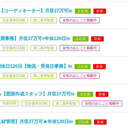
【コーディネーター】月収37万可/o
正社員
新着
完全週休2日制
第二新卒歓迎
女性のおしごと掲載中
事務】月収37万可×年休120日/o
正社員
新着
完全週休2日制
第二新卒歓迎
女性のおしごと掲載中
休日120日【物流・受発注事務】/o
正社員
新着
完全週休2日制
第二新卒歓迎
女性のおしごと掲載中
【図面作成スタッフ】月収37万可/o
正社員
新着
学歴不問
完全週休2日制
第二新卒歓迎
女性のおしごと掲載中
材管理】月収37万可★年休120日/o
正社員
新着