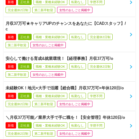
新着
正社員
職種・業種未経験OK
転勤なし
学歴不問
完全週休2日制
第二新卒歓迎
女性のおしごと掲載中
月収37万可★キャリアUPのチャンスをあなたに【CADスタッフ】/
c
新着
正社員
職種・業種未経験OK
転勤なし
完全週休2日制
第二新卒歓迎
女性のおしごと掲載中
安心して働ける育成&就業環境！【経理事務】月収37万可/o
新着
正社員
職種・業種未経験OK
転勤なし
完全週休2日制
第二新卒歓迎
女性のおしごと掲載中
未経験OK！地元×大手で活躍【総合職】月収37万可×年休120日/o
新着
正社員
職種・業種未経験OK
転勤なし
学歴不問
完全週休2日制
第二新卒歓迎
女性のおしごと掲載中
＼月収37万可能／業界大手で手に職を！【安全管理】年休120日/o
新着
正社員
職種・業種未経験OK
転勤なし
学歴不問
完全週休2日制
第二新卒歓迎
女性のおしごと掲載中