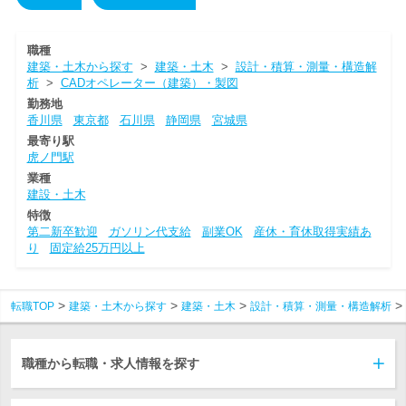
職種
建築・土木から探す
>
建築・土木
>
設計・積算・測量・構造解
析
>
CADオペレーター（建築）・製図
勤務地
香川県
東京都
石川県
静岡県
宮城県
最寄り駅
虎ノ門駅
業種
建設・土木
特徴
第二新卒歓迎
ガソリン代支給
副業OK
産休・育休取得実績あ
り
固定給25万円以上
転職TOP
建築・土木から探す
建築・土木
設計・積算・測量・構造解析
職種から転職・求人情報を探す