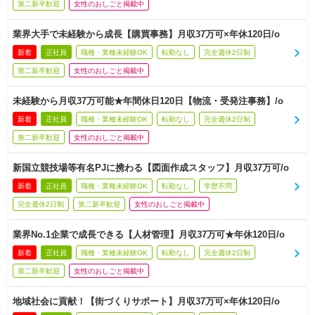
第二新卒歓迎
女性のおしごと掲載中
業界大手で未経験から成長【購買事務】月収37万可×年休120日/o
新着
正社員
職種・業種未経験OK
転勤なし
完全週休2日制
第二新卒歓迎
女性のおしごと掲載中
未経験から月収37万可能★年間休日120日【物流・受発注事務】/o
新着
正社員
職種・業種未経験OK
転勤なし
完全週休2日制
第二新卒歓迎
女性のおしごと掲載中
新国立競技場等有名PJに携わる【図面作成スタッフ】月収37万可/o
新着
正社員
職種・業種未経験OK
転勤なし
学歴不問
完全週休2日制
第二新卒歓迎
女性のおしごと掲載中
業界No.1企業で成長できる【人材管理】月収37万可★年休120日/o
新着
正社員
職種・業種未経験OK
転勤なし
完全週休2日制
第二新卒歓迎
女性のおしごと掲載中
地域社会に貢献！【街づくりサポート】月収37万可×年休120日/o