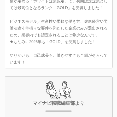
構が定める「ホワイト企業認定」で、初回認定企業とし
ては最高位となるランク「GOLD」を受賞しました！
ビジネスモデル／生産性や柔軟な働き方、健康経営や労
働法遵守等様々な要件を満たした企業のみが選出される
ため、業界内でも認定されることは希少なんです。
★ちなみに2026年も「GOLD」を受賞しました！
やりがいも、自己成長も、働きやすさも全部がそろって
います！
マイナビ転職編集部より