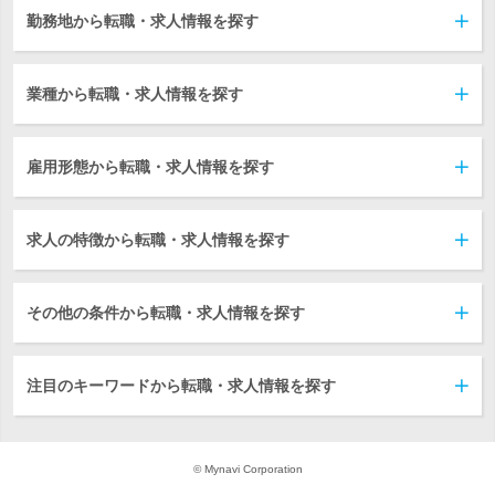
勤務地から転職・求人情報を探す
業種から転職・求人情報を探す
雇用形態から転職・求人情報を探す
求人の特徴から転職・求人情報を探す
その他の条件から転職・求人情報を探す
注目のキーワードから転職・求人情報を探す
© Mynavi Corporation