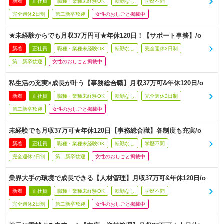
新着
正社員
職種・業種未経験OK
転勤なし
学歴不問
完全週休2日制
第二新卒歓迎
女性のおしごと掲載中
★未経験からでも月収37万円可★年休120日！【サポート事務】/o
新着
正社員
職種・業種未経験OK
転勤なし
完全週休2日制
第二新卒歓迎
女性のおしごと掲載中
私生活の充実×成長が叶う【事務総合職】月収37万可&年休120日/o
新着
正社員
職種・業種未経験OK
転勤なし
完全週休2日制
第二新卒歓迎
女性のおしごと掲載中
未経験でも月収37万可★年休120日【事務総合職】各制度も充実/o
新着
正社員
職種・業種未経験OK
転勤なし
学歴不問
完全週休2日制
第二新卒歓迎
女性のおしごと掲載中
業界大手の環境で成長できる【人材管理】月収37万可&年休120日/o
新着
正社員
職種・業種未経験OK
転勤なし
学歴不問
完全週休2日制
第二新卒歓迎
女性のおしごと掲載中