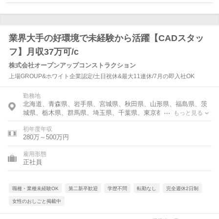
業界大手の好環境で未経験から活躍【CADスタッ
フ】月収37万可/c
株式会社オープンアップコンストラクション
上場GROUP&ホワイト企業認定/土日祝休&最大11連休/7月の即入社OK
勤務地
北海道、青森県、岩手県、宮城県、秋田県、山形県、福島県、茨
城県、栃木県、群馬県、埼玉県、千葉県、東京都、神奈川県、富
もっと見る
山県、石川県、福井県、新潟県、山梨県、長野県、岐阜県、静岡
初年度年収
県、愛知県、三重県、滋賀県、京都府、大阪府、兵庫県、奈良
280万～500万円
県、和歌山県、鳥取県、島根県、岡山県、広島県、山口県、徳島
県、香川県、愛媛県、高知県、福岡県、佐賀県、長崎県、熊本
雇用形態
県、大分県、宮崎県、鹿児島県、沖縄県
正社員
職種・業種未経験OK
第二新卒歓迎
学歴不問
転勤なし
完全週休2日制
女性のおしごと掲載中