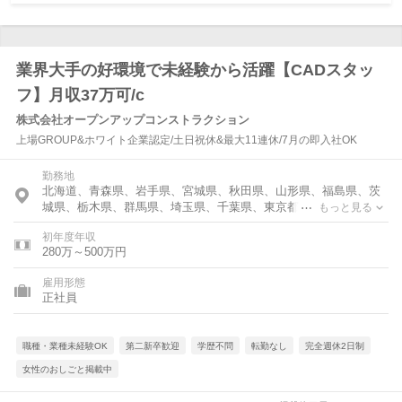
業界大手の好環境で未経験から活躍【CADスタッ
フ】月収37万可/c
株式会社オープンアップコンストラクション
上場GROUP&ホワイト企業認定/土日祝休&最大11連休/7月の即入社OK
勤務地
北海道、青森県、岩手県、宮城県、秋田県、山形県、福島県、茨
城県、栃木県、群馬県、埼玉県、千葉県、東京都、神奈川県、富
もっと見る
山県、石川県、福井県、新潟県、山梨県、長野県、岐阜県、静岡
初年度年収
県、愛知県、三重県、滋賀県、京都府、大阪府、兵庫県、奈良
280万～500万円
県、和歌山県、鳥取県、島根県、岡山県、広島県、山口県、徳島
県、香川県、愛媛県、高知県、福岡県、佐賀県、長崎県、熊本
雇用形態
県、大分県、宮崎県、鹿児島県、沖縄県
正社員
職種・業種未経験OK
第二新卒歓迎
学歴不問
転勤なし
完全週休2日制
女性のおしごと掲載中