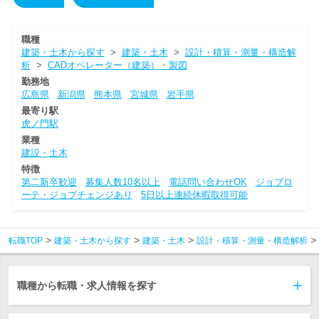
職種
建築・土木から探す
>
建築・土木
>
設計・積算・測量・構造解
析
>
CADオペレーター（建築）・製図
勤務地
広島県
新潟県
熊本県
宮城県
岩手県
最寄り駅
虎ノ門駅
業種
建設・土木
特徴
第二新卒歓迎
募集人数10名以上
電話問い合わせOK
ジョブロ
ーテ・ジョブチェンジあり
5日以上連続休暇取得可能
転職TOP
建築・土木から探す
建築・土木
設計・積算・測量・構造解析
職種から転職・求人情報を探す