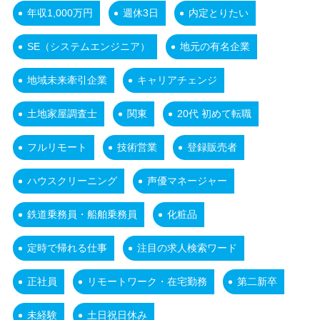
年収1,000万円
週休3日
内定とりたい
SE（システムエンジニア）
地元の有名企業
地域未来牽引企業
キャリアチェンジ
土地家屋調査士
関東
20代 初めて転職
フルリモート
技術営業
登録販売者
ハウスクリーニング
声優マネージャー
鉄道乗務員・船舶乗務員
化粧品
定時で帰れる仕事
注目の求人検索ワード
正社員
リモートワーク・在宅勤務
第二新卒
未経験
土日祝日休み