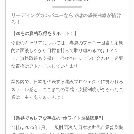
リーディングカンパニーならではの成長曲線が描け
る！
【20もの資格取得をサポート！】
今後のキャリアについては、専属のフォロー担当と定期
的に面談しながら目標を持って取り組めるのはポイン
ト。資格取得も支援し、今後のビジョンに合わせて必要
な資格はアドバイスしていきます。
業界内で、日本を代表する建設プロジェクトに携われる
スケール感と、ここまでの育成・支援制度がそろった企
業は、中々ありませんよ！
【業界でもレアな存在の“ホワイト企業認定”】
当社は2025年1月、一般財団法人 日本次世代企業普及機