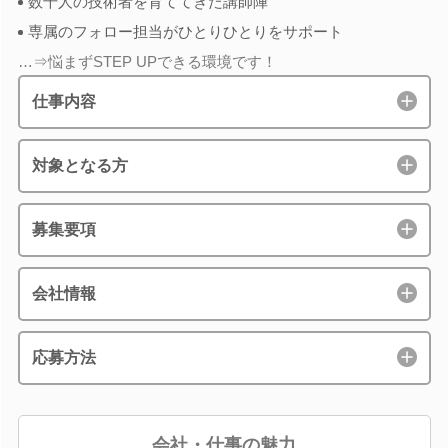
数千人の技術者を育ててきた講師陣
専属のフォロー担当がひとりひとりをサポート
…⇒悩まずSTEP UPできる環境です！
仕事内容
対象となる方
募集要項
会社情報
応募方法
会社・仕事の魅力