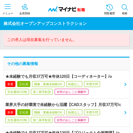
メニュー
会員登録
閲覧履歴
検索
株式会社オープンアップコンストラクション
この求人は現在募集を行っていません。
その他の募集情報
★未経験でも月収37万可★年休120日【コーディネーター】/o
新着
正社員
職種・業種未経験OK
転勤なし
学歴不問
完全週休2日制
第二新卒歓迎
女性のおしごと掲載中
業界大手の好環境で未経験から活躍【CADスタッフ】月収37万可/c
新着
正社員
職種・業種未経験OK
転勤なし
学歴不問
完全週休2日制
第二新卒歓迎
女性のおしごと掲載中
★未経験でも月収37万可★年休120日【プロジェクト企画管理】/o