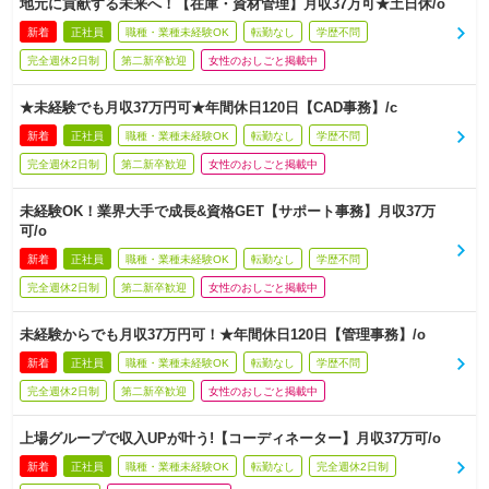
地元に貢献する未来へ！【在庫・資材管理】月収37万可★土日休/o
新着
正社員
職種・業種未経験OK
転勤なし
学歴不問
完全週休2日制
第二新卒歓迎
女性のおしごと掲載中
★未経験でも月収37万円可★年間休日120日【CAD事務】/c
新着
正社員
職種・業種未経験OK
転勤なし
学歴不問
完全週休2日制
第二新卒歓迎
女性のおしごと掲載中
未経験OK！業界大手で成長&資格GET【サポート事務】月収37万
可/o
新着
正社員
職種・業種未経験OK
転勤なし
学歴不問
完全週休2日制
第二新卒歓迎
女性のおしごと掲載中
未経験からでも月収37万円可！★年間休日120日【管理事務】/o
新着
正社員
職種・業種未経験OK
転勤なし
学歴不問
完全週休2日制
第二新卒歓迎
女性のおしごと掲載中
上場グループで収入UPが叶う!【コーディネーター】月収37万可/o
新着
正社員
職種・業種未経験OK
転勤なし
完全週休2日制