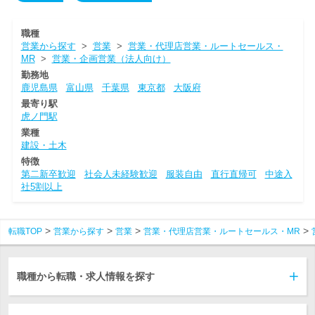
職種
営業から探す
>
営業
>
営業・代理店営業・ルートセールス・
MR
>
営業・企画営業（法人向け）
勤務地
鹿児島県
富山県
千葉県
東京都
大阪府
最寄り駅
虎ノ門駅
業種
建設・土木
特徴
第二新卒歓迎
社会人未経験歓迎
服装自由
直行直帰可
中途入
社5割以上
転職TOP
営業から探す
営業
営業・代理店営業・ルートセールス・MR
職種から転職・求人情報を探す