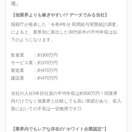
境」
【他業界よりも稼ぎやすい!? データでみる当社】
国税庁が発表した「令和4年分 民間給与実態統計調査」
によると、業界別に算出した30代前半の平均年収は以
下のようになります。
飲食業 ：約300万円
サービス業：約370万円
製造業 ：約470万円
建設業 ：約470万円
当社の入社5年目社員の平均年収は約500万円！同業界
内だけでなく他業界と比較しても高い実績があり、収入
面においての不安は一切無用です◎
【業界内でもレアな存在の“ホワイト企業認定”】